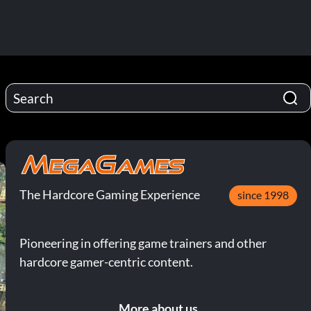
The Hardcore Gaming Experience
since 1998
Pioneering in offering game trainers and other
hardcore gamer-centric content.
More about us