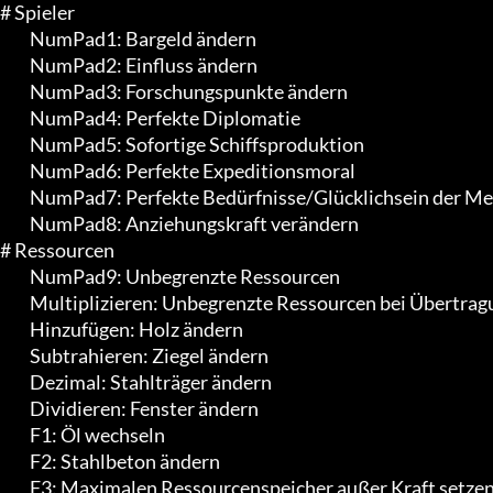
# Spieler

	 NumPad1: Bargeld ändern

	 NumPad2: Einfluss ändern

	 NumPad3: Forschungspunkte ändern

	 NumPad4: Perfekte Diplomatie

	 NumPad5: Sofortige Schiffsproduktion

	 NumPad6: Perfekte Expeditionsmoral

	 NumPad7: Perfekte Bedürfnisse/Glücklichsein der Menschen

	 NumPad8: Anziehungskraft verändern

# Ressourcen

	 NumPad9: Unbegrenzte Ressourcen

	 Multiplizieren: Unbegrenzte Ressourcen bei Übertragung

	 Hinzufügen: Holz ändern

	 Subtrahieren: Ziegel ändern

	 Dezimal: Stahlträger ändern

	 Dividieren: Fenster ändern

	 F1: Öl wechseln

	 F2: Stahlbeton ändern

	 F3: Maximalen Ressourcenspeicher außer Kraft setzen
