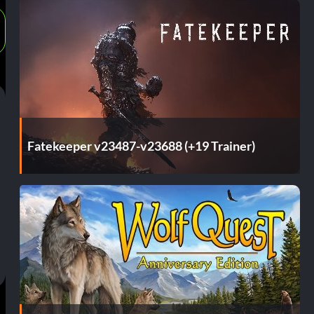
Fatekeeper v23487-v23688 (+19 Trainer)