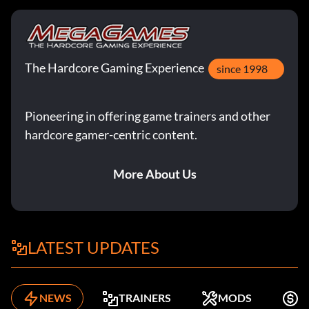
The Hardcore Gaming Experience
since 1998
Pioneering in offering game trainers and other
hardcore gamer-centric content.
More About Us
LATEST UPDATES
NEWS
TRAINERS
MODS
K