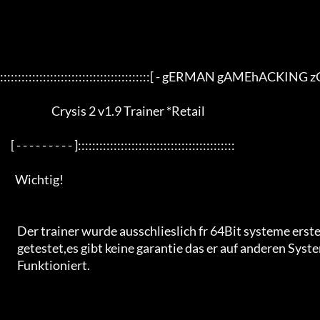
::::::::::::::::::::::::::::::::::::::::::[ - gERMAN gAMEhACKING zON
                        Crysis 2 v1.9 Trainer *Retail

     [ - - - - - - - - - ]::::::::::::::::::::::::::::::::::::::::::::

       Wichtig!

        Der trainer wurde ausschlieslich fr 64Bit systeme erstellt und

        getestet,es gibt keine garantie das er auf anderen Systemen

        Funktioniert.
