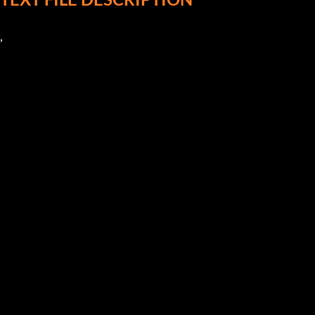
,   
