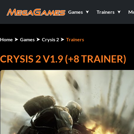
Games
Trainers
M
Home
Games
Crysis 2
Trainers
CRYSIS 2 V1.9 (+8 TRAINER)