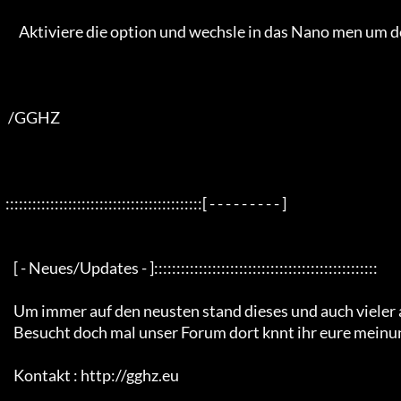
       Aktiviere die option und wechsle in das Nano men um den effect zu sehn.

   /GGHZ     

  ::::::::::::::::::::::::::::::::::::::::::::[ - - - - - - - - - ]

     [ - Neues/Updates - ]::::::::::::::::::::::::::::::::::::::::::::::::::

     Um immer auf den neusten stand dieses und auch vieler anderer releases zu sein!

     Besucht doch mal unser Forum dort knnt ihr eure meinung abgeben und vieles mehr ;)

     Kontakt : http://gghz.eu 
