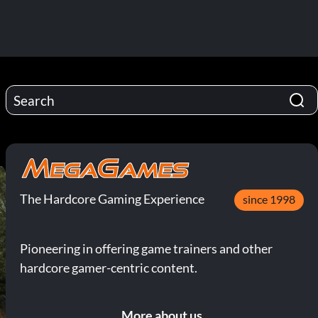
The Hardcore Gaming Experience
since 1998
Pioneering in offering game trainers and other
hardcore gamer-centric content.
More about us