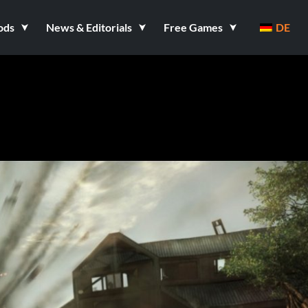
ods
News & Editorials
Free Games
DE