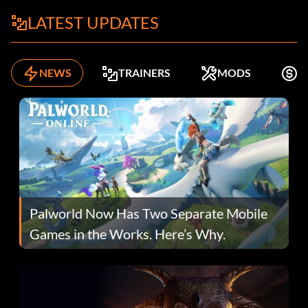
LATEST UPDATES
NEWS
TRAINERS
MODS
K
Palworld Now Has Two Separate Mobile
Games in the Works. Here’s Why.