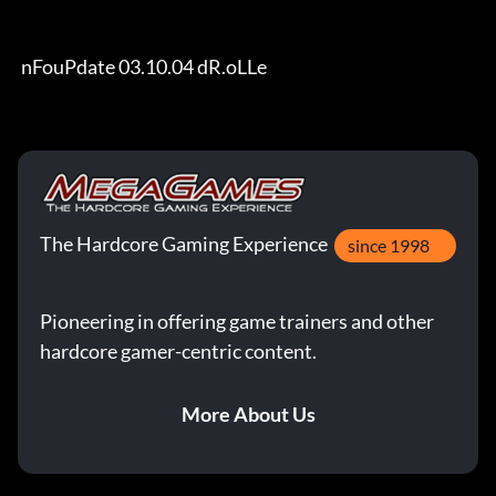
 nFouPdate 03.10.04 dR.oLLe
The Hardcore Gaming Experience
since 1998
Pioneering in offering game trainers and other
hardcore gamer-centric content.
More About Us