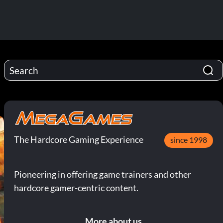
The Hardcore Gaming Experience
since 1998
Pioneering in offering game trainers and other
hardcore gamer-centric content.
More about us