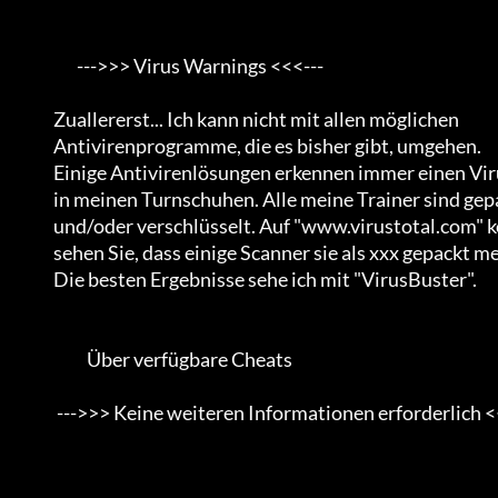
                       --->>> Virus Warnings <<<---

                Zuallererst... Ich kann nicht mit allen möglichen

                Antivirenprogramme, die es bisher gibt, umgehen.                 

                Einige Antivirenlösungen erkennen immer einen Virus

                in meinen Turnschuhen. Alle meine Trainer sind gepackt

                und/oder verschlüsselt. Auf "www.virustotal.com" können Sie

                sehen Sie, dass einige Scanner sie als xxx gepackt melden.      

                Die besten Ergebnisse sehe ich mit "VirusBuster".           

                          Über verfügbare Cheats

                 --->>> Keine weiteren Informationen erforderlich <<<---
