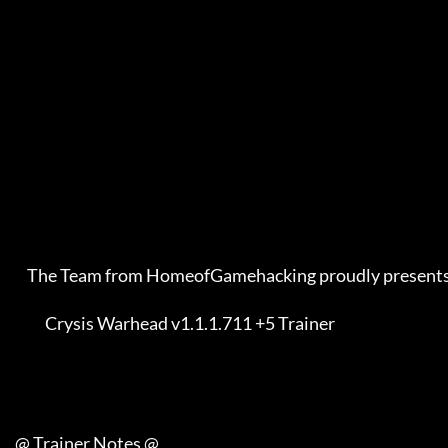
         The Team from HomeofGamehacking proudly presents    

               Crysis Warhead v1.1.1.711 +5 Trainer          

     @ Trainer Notes @
