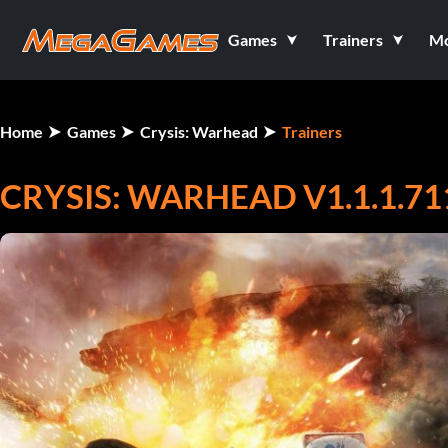
Games
Trainers
M
Home
Games
Crysis: Warhead
Trainers
CRYSIS: WARHEAD V1.1.1.711