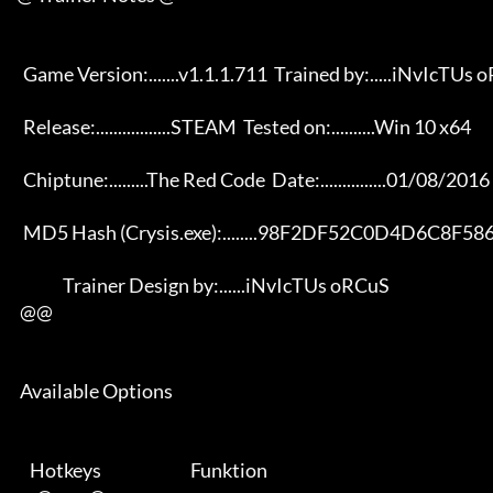
       Game Version:.......v1.1.1.711  Trained by:.....iNvIcTUs oRCuS 

       Release:.................STEAM  Tested on:..........Win 10 x64 

       Chiptune:.........The Red Code  Date:...............01/08/2016 

       MD5 Hash (Crysis.exe):........98F2DF52C0D4D6C8F586CEB11043EF7D 

                   Trainer Design by:......iNvIcTUs oRCuS             

      @@

      Available Options 

         Hotkeys                           Funktion    
