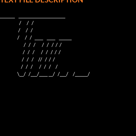
_______    ______________________    

                     /      /   /                         

                    /      /   /                          

                   /      /   /   ____    ____    ______  

                          /   /   /       /   /   /  /  /  

                         /   /   /       /   /   /  /  /

                        /   /   /     //   /  /  /

                       /   /   /       /   /   /     /

                   \__/   /___/____ __/   /___/     /______/
