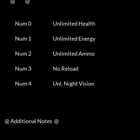
           @           @      

                Num 0                       Unlimited Health         

                Num 1                       Unlimited Energy         

                Num 2                       Unlimited Ammo           

                Num 3                       No Reload                

                Num 4                       Unl. Night Vision        

     @ Additional Notes  @
