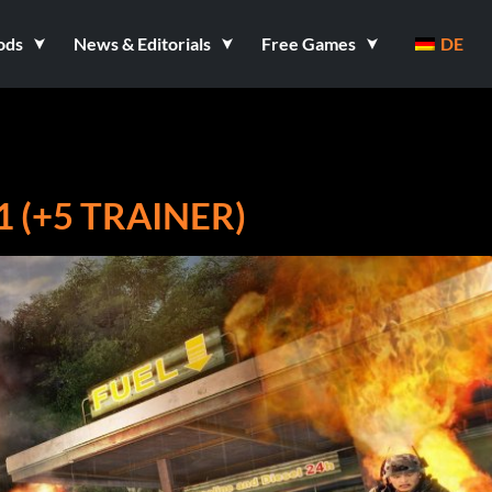
ods
News & Editorials
Free Games
DE
 (+5 TRAINER)