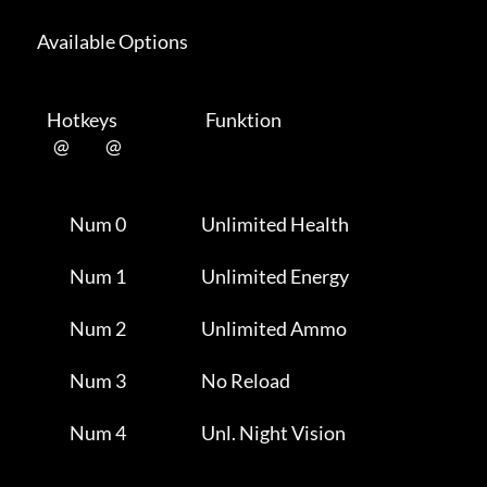
      Available Options 

         Hotkeys                           Funktion    

           @           @      

                Num 0                       Unlimited Health         

                Num 1                       Unlimited Energy         

                Num 2                       Unlimited Ammo           

                Num 3                       No Reload                

                Num 4                       Unl. Night Vision        
