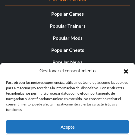
Popular Games
Popular Trainers
Popular Mods
Popular Cheats
Popular News
Gestionar el consentimiento
Popular Editorials
Para ofrecer las mejores experiencias, utilizamos tecnologías como las cookies
Popular Free Games
para almacenar y/o acceder a la información del dispositivo. Consentir estas
tecnologías nos permitirá procesar datos como el comportamiento de
LATEST UPDATES
navegación o identificaciones únicas en este sitio. No consentir o retirar el
consentimiento, puede afectar negativamente a ciertas características y
funciones.
Does This Hire Mean Anything for Tit...
Acepte