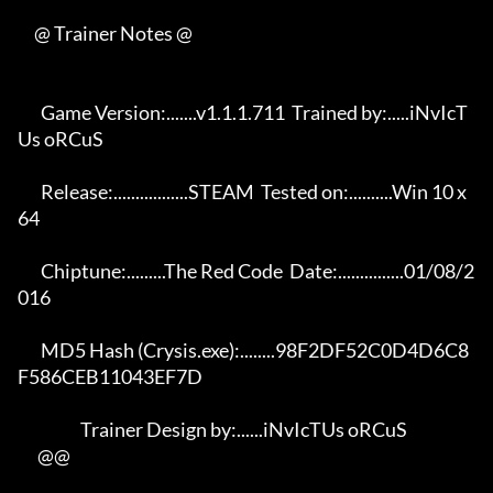
     @ Trainer Notes @

       Game Version:.......v1.1.1.711  Trained by:.....iNvIcT
Us oRCuS 

       Release:.................STEAM  Tested on:..........Win 10 x
64 

       Chiptune:.........The Red Code  Date:...............01/08/2
016 

       MD5 Hash (Crysis.exe):........98F2DF52C0D4D6C8
F586CEB11043EF7D 

                   Trainer Design by:......iNvIcTUs oRCuS             

      @@
