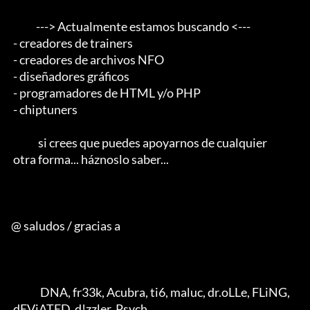
            ---> Actualmente estamos buscando <--- 

 - creadores de trainers 

 - creadores de archivos NFO 

 - diseñadores gráficos 

 - programadores de HTML y/o PHP 

 - chiptuners                                        

             si crees que puedes apoyarnos de cualquier 

 otra forma... háznoslo saber...

@ saludos / gracias a

              DNA, fr33k, Acubra, ti6, maluc, dr.oLLe, FLiNG, 

 dEViATED, d!zzler, Psych 
