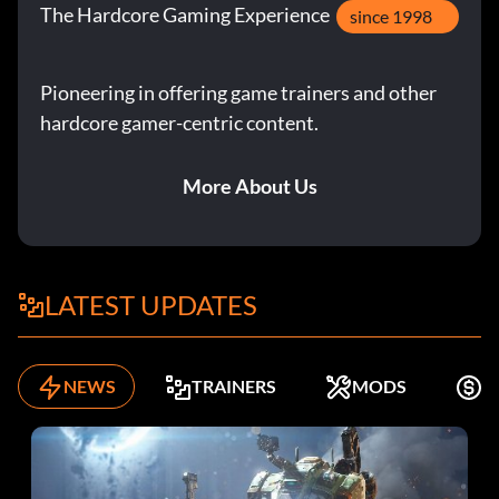
The Hardcore Gaming Experience
since 1998
Pioneering in offering game trainers and other
hardcore gamer-centric content.
More About Us
LATEST UPDATES
NEWS
TRAINERS
MODS
K