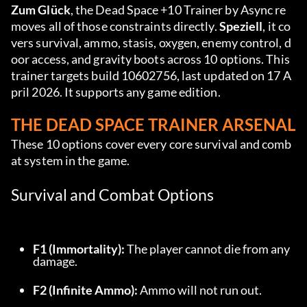
Zum Glück
, the Dead Space +10 Trainer by Async re
moves all of those constraints directly. 
Speziell
, it co
vers survival, ammo, stasis, oxygen, enemy control, d
oor access, and gravity boots across 10 options. This 
trainer targets build 10602756, last updated on 17 A
pril 2026. It supports any game edition.
THE DEAD SPACE TRAINER ARSENAL
These 10 options cover every core survival and comb
at system in the game.
Survival and Combat Options
F1 (Immortality):
 The player cannot die from any 
damage.
F2 (Infinite Ammo):
 Ammo will not run out.