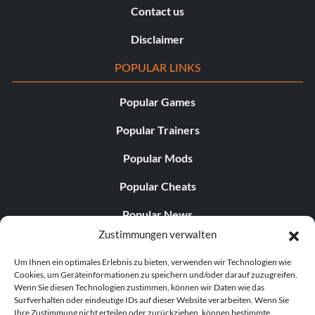
Contact us
Disclaimer
POPULAR LINKS
Popular Games
Popular Trainers
Popular Mods
Popular Cheats
Popular News
Zustimmungen verwalten
Popular Editorials
Um Ihnen ein optimales Erlebnis zu bieten, verwenden wir Technologien wie
Popular Free Games
Cookies, um Geräteinformationen zu speichern und/oder darauf zuzugreifen.
Wenn Sie diesen Technologien zustimmen, können wir Daten wie das
LATEST UPDATES
Surfverhalten oder eindeutige IDs auf dieser Website verarbeiten. Wenn Sie
Ihre Zustimmung nicht erteilen oder zurückziehen, können bestimmte