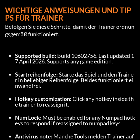
WICHTIGE ANWEISUNGEN UND TIP
PS FÜR TRAINER
Befolgen Sie diese Schritte, damit der Trainer ordnun
gsgemäß funktioniert.
Supported build:
 Build 10602756. Last updated 1
7 April 2026. Supports any game edition.
Startreihenfolge:
 Starte das Spiel und den Traine
r in beliebiger Reihenfolge. Beides funktioniert ei
nwandfrei.
Hotkey customization:
 Click any hotkey inside th
e trainer to reassign it.
Num Lock:
 Must be enabled for any Numpad hotk
eys to respond if reassigned to numpad keys.
Antivirus note:
 Manche Tools melden Trainer auf