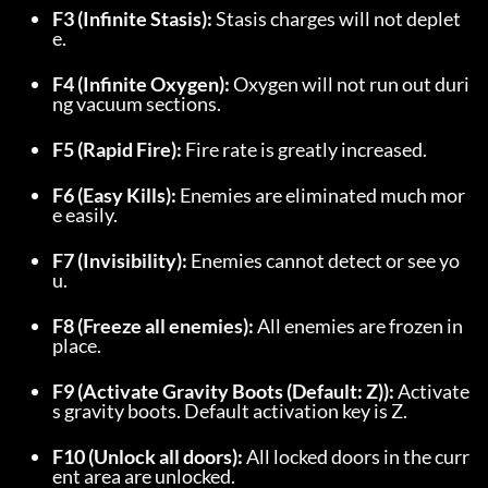
F3 (Infinite Stasis):
 Stasis charges will not deplet
e.
F4 (Infinite Oxygen):
 Oxygen will not run out duri
ng vacuum sections.
F5 (Rapid Fire):
 Fire rate is greatly increased.
F6 (Easy Kills):
 Enemies are eliminated much mor
e easily.
F7 (Invisibility):
 Enemies cannot detect or see yo
u.
F8 (Freeze all enemies):
 All enemies are frozen in 
place.
F9 (Activate Gravity Boots (Default: Z)):
 Activate
s gravity boots. Default activation key is Z.
F10 (Unlock all doors):
 All locked doors in the curr
ent area are unlocked.