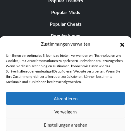
Popular Trainers
Popular Mods
Popular Cheats
Popular News
Zustimmungen verwalten
Popular Editorials
Um Ihnen ein optimales Erlebnis zu bieten, verwenden wir Technologien wie
Popular Free Games
Cookies, um Geräteinformationen zu speichern und/oder darauf zuzugreifen.
Wenn Sie diesen Technologien zustimmen, können wir Daten wie das
LATEST UPDATES
Surfverhalten oder eindeutige IDs auf dieser Website verarbeiten. Wenn Sie
Ihre Zustimmung nicht erteilen oder zurückziehen, können bestimmte
Merkmale und Funktionen beeinträchtigt werden.
Does This Hire Mean Anything for Tit...
Akzeptieren
Verweigern
© 1998–2026 MegaGames.com All rights reserved
Einstellungen ansehen
Privacy Policy
Terms of Service
Manage Cookie