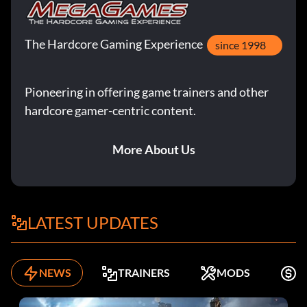
The Hardcore Gaming Experience
since 1998
Pioneering in offering game trainers and other
hardcore gamer-centric content.
More About Us
LATEST UPDATES
NEWS
TRAINERS
MODS
K