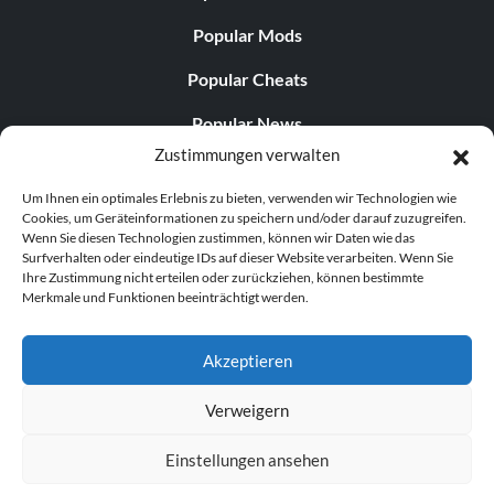
Popular Mods
Popular Cheats
Popular News
Zustimmungen verwalten
Popular Editorials
Um Ihnen ein optimales Erlebnis zu bieten, verwenden wir Technologien wie
Popular Free Games
Cookies, um Geräteinformationen zu speichern und/oder darauf zuzugreifen.
Wenn Sie diesen Technologien zustimmen, können wir Daten wie das
LATEST UPDATES
Surfverhalten oder eindeutige IDs auf dieser Website verarbeiten. Wenn Sie
Ihre Zustimmung nicht erteilen oder zurückziehen, können bestimmte
Merkmale und Funktionen beeinträchtigt werden.
Does This Hire Mean Anything for Tit...
Akzeptieren
Verweigern
© 1998–2026 MegaGames.com All rights reserved
Einstellungen ansehen
Privacy Policy
Terms of Service
Manage Cookie