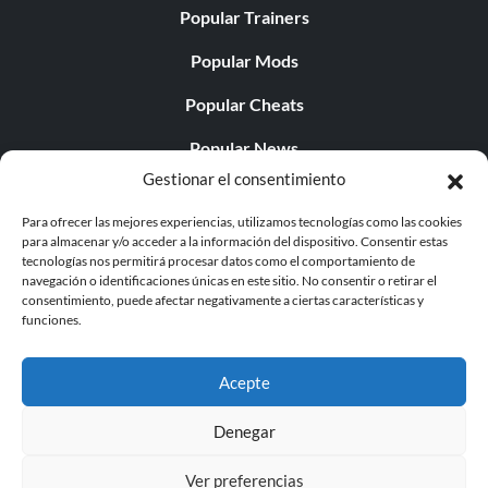
Popular Trainers
Popular Mods
Popular Cheats
Popular News
Gestionar el consentimiento
Popular Editorials
Para ofrecer las mejores experiencias, utilizamos tecnologías como las cookies
Popular Free Games
para almacenar y/o acceder a la información del dispositivo. Consentir estas
tecnologías nos permitirá procesar datos como el comportamiento de
LATEST UPDATES
navegación o identificaciones únicas en este sitio. No consentir o retirar el
consentimiento, puede afectar negativamente a ciertas características y
funciones.
Does This Hire Mean Anything for Tit...
Acepte
Denegar
© 1998 - 2026 MegaGames.com All rights reserved
Ver preferencias