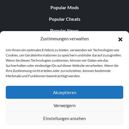
Popular Mods
Popular Cheats
Popular News
Zustimmungen verwalten
Popular Editorials
Um Ihnen ein optimales Erlebnis zu bieten, verwenden wir Technologien wie
Popular Free Games
Cookies, um Geräteinformationen zu speichern und/oder darauf zuzugreifen.
Wenn Sie diesen Technologien zustimmen, können wir Daten wie das
LATEST UPDATES
Surfverhalten oder eindeutige IDs auf dieser Website verarbeiten. Wenn Sie
Ihre Zustimmung nicht erteilen oder zurückziehen, können bestimmte
Merkmale und Funktionen beeinträchtigt werden.
Does This Hire Mean Anything for Tit...
Akzeptieren
Verweigern
© 1998–2026 MegaGames.com All rights reserved
Einstellungen ansehen
Privacy Policy
Terms of Service
Manage Cookie