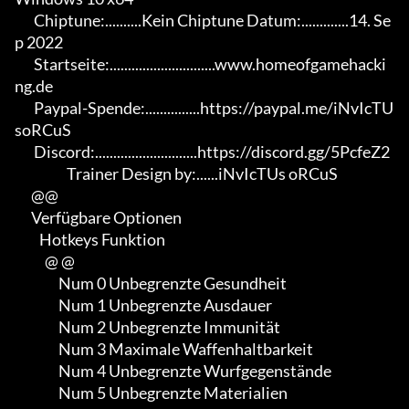
       Chiptune:..........Kein Chiptune Datum:.............14. Se
p 2022

       Startseite:.............................www.homeofgamehacki
ng.de

       Paypal-Spende:...............https://paypal.me/iNvIcTU
soRCuS

       Discord:............................https://discord.gg/5PcfeZ2

                   Trainer Design by:......iNvIcTUs oRCuS

      @@

      Verfügbare Optionen

         Hotkeys Funktion

           @ @

                Num 0 Unbegrenzte Gesundheit

                Num 1 Unbegrenzte Ausdauer

                Num 2 Unbegrenzte Immunität

                Num 3 Maximale Waffenhaltbarkeit

                Num 4 Unbegrenzte Wurfgegenstände

                Num 5 Unbegrenzte Materialien
