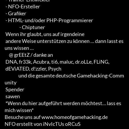
 - NFO-Ersteller 

 - Grafiker 

 - HTML- und/oder PHP-Programmierer                       

                 - Chiptuner

 Wenn ihr glaubt, uns auf irgendeine 

 andere Weise unterstützen zu können … dann lasst es 
uns wissen …

     @ grEEtZ / danke an

 DNA, fr33k, Acubra, ti6, maluc, dr.oLLe, FLiNG, 

 dEViATED, d!zzler, Psych                    

                und die gesamte deutsche Gamehacking-Comm
unity

 Spender

 sawen

 *Wenn du hier aufgeführt werden möchtest… lass es 
mich wissen*

Besuche uns auf www.homeofgamehacking.de

NFO erstellt von iNvIcTUs oRCuS
