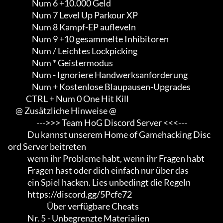
                Num 6 +10.000 Geld

                Num 7 Level Up Parkour XP

                Num 8 Kampf-EP aufleveln

                Num 9 +10 gesammelte Inhibitoren

                Num / Leichtes Lockpicking

                Num * Geistermodus

                Num - Ignoriere Handwerksanforderung

                Num + Kostenlose Blaupausen-Upgrades

            CTRL + Num 0 One Hit Kill

     @ Zusätzliche Hinweise @

                   --->>> Team HoG Discord Server <<<---

             Du kannst unserem Home of Gamehacking Disc
ord Server beitreten

             wenn ihr Probleme habt, wenn ihr Fragen habt

             Fragen hast oder dich einfach nur über das

             ein Spiel hacken. Lies unbedingt die Regeln

             https://discord.gg/5Pcfe72

                          Über verfügbare Cheats

             Nr. 5 - Unbegrenzte Materialien
