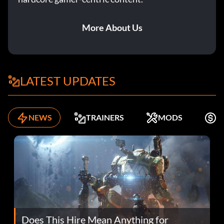
More About Us
LATEST UPDATES
NEWS
TRAINERS
MODS
K
Does This Hire Mean Anything for