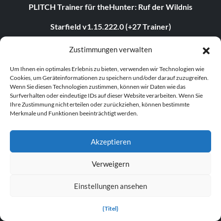
PLITCH Trainer für theHunter: Ruf der Wildnis
Starfield v1.15.222.0 (+27 Trainer)
Legende der Sterblichen v1.0+ (+44 Trainer)
Zustimmungen verwalten
The Elder Scrolls IV: Oblivion Remastered v1.512.105.0
Um Ihnen ein optimales Erlebnis zu bieten, verwenden wir Technologien wie
(+44 Trainer)
Cookies, um Geräteinformationen zu speichern und/oder darauf zuzugreifen.
Wenn Sie diesen Technologien zustimmen, können wir Daten wie das
Surfverhalten oder eindeutige IDs auf dieser Website verarbeiten. Wenn Sie
PLITCH Trainer für STARFIELD
Ihre Zustimmung nicht erteilen oder zurückziehen, können bestimmte
Merkmale und Funktionen beeinträchtigt werden.
PLITCH Trainer für S.T.A.L.K.E.R. 2: Heart of Chornobyl
theHunter: Ruf der Wildnis v3054373 (+17 Trainer)
Akzeptieren
TRENDING TRAINER
Verweigern
Assassin's Creed Shadows v1.0-v1.0.4+ (+23 Trainer)
Einstellungen ansehen
Dying Light 2: Stay Human v1.22.3c (+22 Trainer)
{Titel}
Age of Empires II: Definitive Edition v1.0-Build.141935+