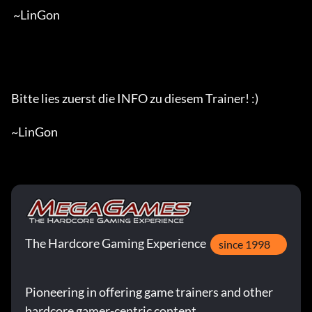
 ~LinGon

Bitte lies zuerst die INFO zu diesem Trainer! :)

~LinGon
The Hardcore Gaming Experience
since 1998
Pioneering in offering game trainers and other
hardcore gamer-centric content.