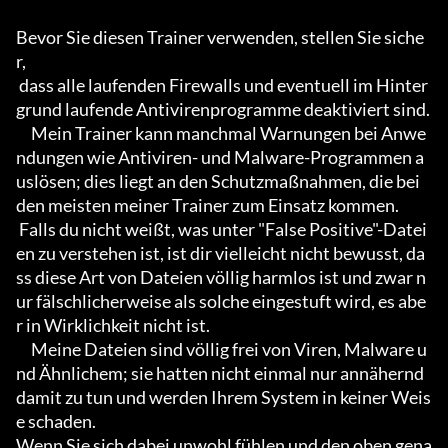
Bevor Sie diesen Trainer verwenden, stellen Sie siche
r,

 dass alle laufenden Firewalls und eventuell im Hinter
grund laufende Antivirenprogramme deaktiviert sind.

     Mein Trainer kann manchmal Warnungen bei Anwe
ndungen wie Antiviren- und Malware-Programmen a
uslösen; dies liegt an den Schutzmaßnahmen, die bei 
den meisten meiner Trainer zum Einsatz kommen.

 Falls du nicht weißt, was unter "False Positive"-Datei
en zu verstehen ist, ist dir vielleicht nicht bewusst, da
ss diese Art von Dateien völlig harmlos ist und zwar n
ur fälschlicherweise als solche eingestuft wird, es abe
r in Wirklichkeit nicht ist.

     Meine Dateien sind völlig frei von Viren, Malware u
nd Ähnlichem; sie hatten nicht einmal nur annähernd 
damit zu tun und werden Ihrem System in keiner Weis
e schaden.

Wenn Sie sich dabei unwohl fühlen und den oben gena