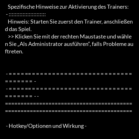
   Spezifische Hinweise zur Aktivierung des Trainers:

 - ::::::::::::::::::::::::

   Hinweis: Starten Sie zuerst den Trainer, anschließen
d das Spiel.

   >> Klicken Sie mit der rechten Maustaste und wähle
n Sie „Als Administrator ausführen“, falls Probleme au
ftreten.

 - = = = = == = = = = = = = = = = = = = = = = = = = = = = = = = 
= = = = = = =  -

 - = = = = == = = = = = = = = = = = = = = = = = = = = = = = = = 
= = = = = = =  - -

=========================================
=========================================

 - Hotkey/Optionen und Wirkung -
