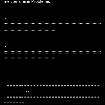
meisten dieser Probleme.

 - 
:::::::::::::::::::::::::::::::::::::::::::::::::::::::::::::::::::::::::::::::::::
::::::::::::::::::::::::::::::::::::::::::::

 - 
:::::::::::::::::::::::::::::::::::::::::::::::::::::::::::::::::::::::::::::::::::
::::::::::::::::::::::::::::::::::::::::::::

 - = = = = == = = = = = = = = = = = = = = = = = = = = = = = = = 
= = = = = = =  - -

 - = = = = == = = = = = = = = = = = = = = = = = = = = = = = = = 
= = = = = = =  -
