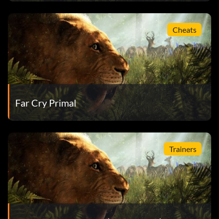
Feuer:
Cheats
Machen Sie sich das Feuer zunutze, indem Sie es als
Waffe gegen den Feind einsetzen. Zünden Sie eine Hütte
an, in der sich Feinde befinden, damit sie bei lebendigem
Leibe verbrennen, oder zünden Sie einen Feuerring im
Gras um das feindliche Lager an, damit Sie gefangen sind.
Far Cry Primal
Waffen abrufen:
Denken Sie daran, dass Sie nach einem Kampf alle
Trainers
abgefeuerten Pfeile und geworfenen Waffen wieder
einsammeln müssen. Dabei lohnt es sich immer, die
Leichen eurer Feinde und den Boden des Schlachtfelds
nach etwas Nützlichem zu durchsuchen.
Plündern: