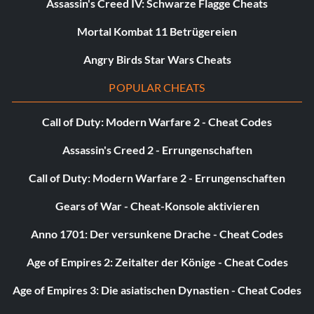
Assassin's Creed IV: Schwarze Flagge Cheats
Es sind 2-4 Schüsse nötig, um einen Feind mit nicht
Mortal Kombat 11 Betrügereien
aufgerüsteten Waffen auszuschalten, also versuchen Sie,
wann immer möglich, einen Kopfschuss zu landen, um Zeit
Angry Birds Star Wars Cheats
und Ressourcen zu sparen.
POPULAR CHEATS
Die Übernahme von Lagerfeuern:
Call of Duty: Modern Warfare 2 - Cheat Codes
Assassin's Creed 2 - Errungenschaften
Die beste Strategie für die Eroberung von Lagerfeuern ist
es, zuerst deine Eule auszusenden, um das Gebiet
Call of Duty: Modern Warfare 2 - Errungenschaften
auszukundschaften. Wenn du dann herausgefunden hast,
wo sich die Feinde aufhalten, schalte heimlich diejenigen
Gears of War - Cheat-Konsole aktivieren
aus, die einen guten Aussichtspunkt haben, damit du dich
Anno 1701: Der versunkene Drache - Cheat Codes
leichter bewegen kannst, ohne entdeckt zu werden.
Schießen Sie nun mit Ihrem Langbogen einen brennenden
Age of Empires 2: Zeitalter der Könige - Cheat Codes
Pfeil in das Lagerfeuer, damit es aufleuchtet und die
Feinde sich dort versammeln, um es zu untersuchen.
Age of Empires 3: Die asiatischen Dynastien - Cheat Codes
Wenn sich die Feinde in Gruppen zusammengefunden