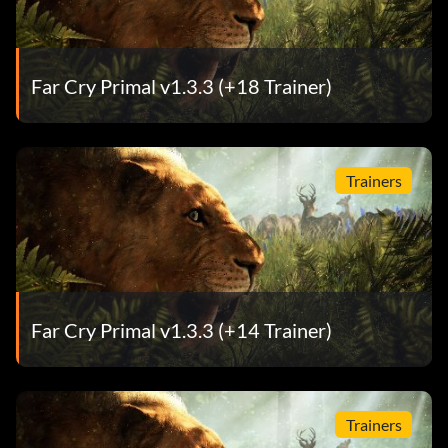
Jeden Tag wird 1 Beutel mit Waffenressourcen und
Nahrung in dein Belohnungsversteck geschickt.
Far Cry Primal v1.3.3 (+18 Trainer)
40 Menschen gerettet:
Jeden Tag werden 2 Säcke mit Waffenressourcen und
Nahrungsmitteln in deinen Belohnungsvorrat geschickt.
Trainers
60 Menschen gerettet:
Jeden Tag werden 3 Säcke mit Waffenressourcen und
Nahrungsmitteln in deinen Belohnungsvorrat geschickt.
Far Cry Primal v1.3.3 (+14 Trainer)
70- 300 Menschen gerettet:
Trainers
Erhalte einen Bonus von +2% XP für je 10 gerettete