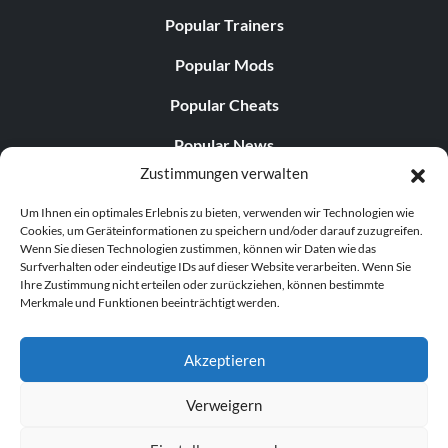
Popular Trainers
Popular Mods
Popular Cheats
Popular News
Zustimmungen verwalten
Popular Editorials
Um Ihnen ein optimales Erlebnis zu bieten, verwenden wir Technologien wie
Popular Free Games
Cookies, um Geräteinformationen zu speichern und/oder darauf zuzugreifen.
Wenn Sie diesen Technologien zustimmen, können wir Daten wie das
LATEST UPDATES
Surfverhalten oder eindeutige IDs auf dieser Website verarbeiten. Wenn Sie
Ihre Zustimmung nicht erteilen oder zurückziehen, können bestimmte
Merkmale und Funktionen beeinträchtigt werden.
Gothic 1 Remake Players Get a Long L...
Akzeptieren
Verweigern
© 1998–2026 MegaGames.com All rights reserved