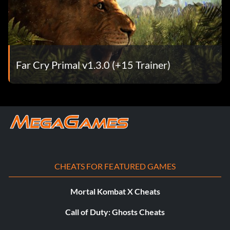
Stammesangehörige.
Seltene Tiere:
Obwohl die Jagd bei Nacht ein riskantes Unterfangen ist,
Far Cry Primal v1.3.0 (+15 Trainer)
ist die Chance größer, seltene Tiere zu erlegen oder zu
zähmen, wenn die Sonne untergegangen ist. Sie müssen
vorsichtig sein, da die Sichtverhältnisse schlecht sind und
die Tiere in der Nacht aggressiver werden.
Hochstufige Upgrades:
Um die hochstufigen Upgrades zu erhalten, müsst ihr
CHEATS FOR FEATURED GAMES
euch auf die Jagd nach seltenen Fellen machen, die ihr am
besten nachts findet.
Mortal Kombat X Cheats
Call of Duty: Ghosts Cheats
Kopfschüsse: