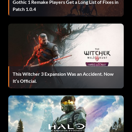
Gothic 1 Remake Players Get a Long List of Fixes in
zunächst die Dorfhöhle aufrüsten und einen
Patch 1.0.4
Bienenschwarm erhalten. Wähle dazu das
Gesichtssymbol deines Charakters und gehe zu den
aufrüstbaren Steinen, die für Takkar markiert sind.
Werfen von Bomben:
Wenn du Bomben zur Verfügung hast, kannst du sie
werfen, indem du LB (linke Taste) drückst, die
This Witcher 3 Expansion Was an Accident. Now
gewünschte Bombe markierst und RB (rechte Taste)
It’s Official.
drückst, um sie zu werfen. Wenn du vorhast, einen
Haufen Bomben zu tragen, solltest du in Erwägung ziehen,
einen Bombentrichter zu bauen.
Reitende Haustiere:
Um die Fähigkeit zu erlangen, auf Haustieren zu reiten,