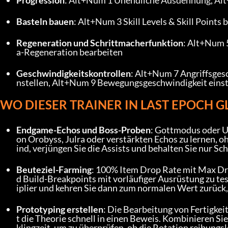
Basteln bauen
: Alt+Num 3 Skill Levels & Skill Point
Regeneration und Schrittmacherfunktion
: Alt+Num 
a-Regeneration bearbeiten
Geschwindigkeitskontrollen
: Alt+Num 7 Angriffsges
nstellen, Alt+Num 9 Bewegungsgeschwindigkeit einste
WO DIESER TRAINER IN LAST EPOCH 
Endgame-Echos und Boss-Proben
: Gottmodus oder U
on Orobyss, Julra oder verstärkten Echos zu lernen, o
ind, verjüngen Sie die Assists und behalten Sie nur S
Beuteziel-Farming
: 100% Item Drop Rate mit Max Drop
d Build-Breakpoints mit vorläufiger Ausrüstung zu t
iplier und kehren Sie dann zum normalen Wert zurück,
Prototyping erstellen
: Die Bearbeitung von Fertigke
t die Theorie schnell in einen Beweis. Kombinieren Si
klingzeit, um zu überprüfen, ob die Rotation reibungslo