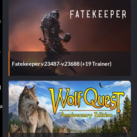
 
m
Fatekeeper v23487-v23688 (+19 Trainer)
M
a