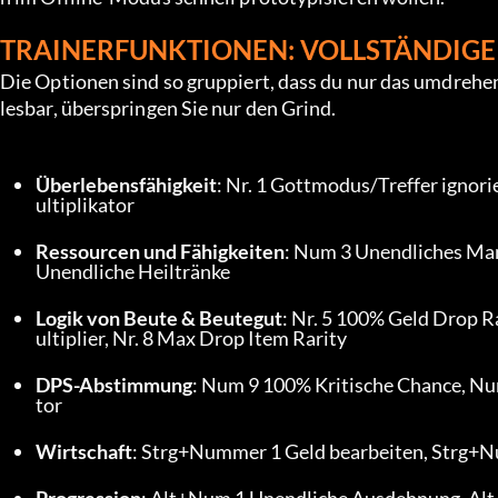
TRAINERFUNKTIONEN: VOLLSTÄNDIGE 
Die Optionen sind so gruppiert, dass du nur das umdrehen
lesbar, überspringen Sie nur den Grind.
Überlebensfähigkeit
: Nr. 1 Gottmodus/Treffer ignori
ultiplikator
Ressourcen und Fähigkeiten
: Num 3 Unendliches Man
Unendliche Heiltränke
Logik von Beute & Beutegut
: Nr. 5 100% Geld Drop R
ultiplier, Nr. 8 Max Drop Item Rarity
DPS-Abstimmung
: Num 9 100% Kritische Chance, Nu
tor
Wirtschaft
: Strg+Nummer 1 Geld bearbeiten, Strg+N
Progression
: Alt+Num 1 Unendliche Ausdehnung, Al