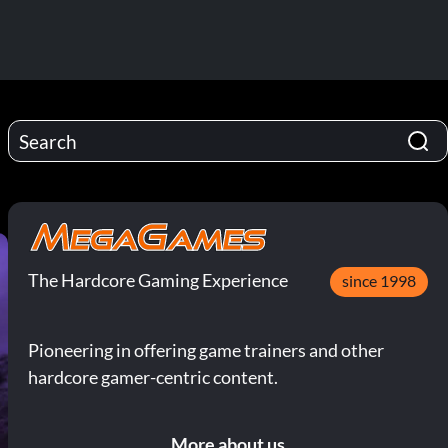
The Hardcore Gaming Experience
since 1998
Pioneering in offering game trainers and other
hardcore gamer-centric content.
More about us