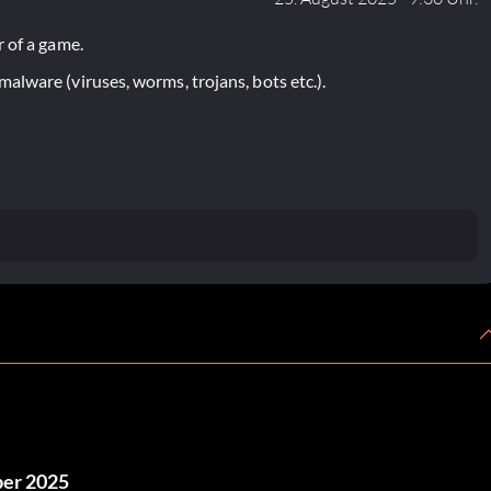
 of a game.
lware (viruses, worms, trojans, bots etc.).
ber 2025