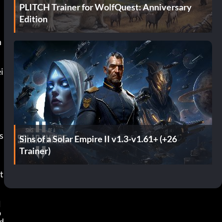
PLITCH Trainer for WolfQuest: Anniversary
Edition
n
i
s
Sins of a Solar Empire II v1.3-v1.61+ (+26
Trainer)
t
l
b
 d