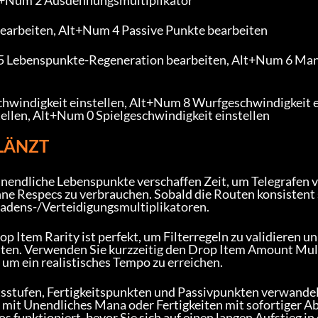
s bearbeiten, Alt+Num 4 Passive Punkte bearbeiten
5 Lebenspunkte-Regeneration bearbeiten, Alt+Num 6 Ma
chwindigkeit einstellen, Alt+Num 8 Wurfgeschwindigkeit e
llen, Alt+Num 0 Spielgeschwindigkeit einstellen
GLÄNZT
nendliche Lebenspunkte verschaffen Zeit, um Telegrafen v
hne Respecs zu verbrauchen. Sobald die Routen konsistent 
chadens-/Verteidigungsmultiplikatoren.
 Item Rarity ist perfekt, um Filterregeln zu validieren un
esten. Verwenden Sie kurzzeitig den Drop Item Amount Mul
 um ein realistisches Tempo zu erreichen.
itsstufen, Fertigkeitspunkten und Passivpunkten verwande
e mit Unendliches Mana oder Fertigkeiten mit sofortiger A
s funktioniert, bevor Sie sich auf einen langen Aufstieg in