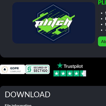
PL
Ab
DOWNLOAD
File information