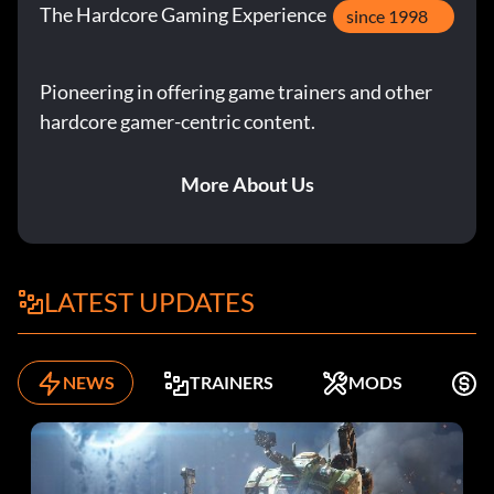
The Hardcore Gaming Experience
since 1998
Pioneering in offering game trainers and other
hardcore gamer-centric content.
More About Us
LATEST UPDATES
NEWS
TRAINERS
MODS
K