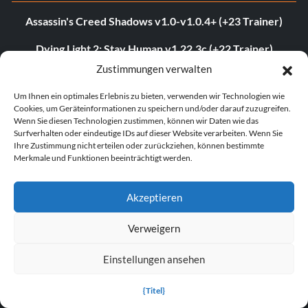
Assassin's Creed Shadows v1.0-v1.0.4+ (+23 Trainer)
Dying Light 2: Stay Human v1.22.3c (+22 Trainer)
Zustimmungen verwalten
Age of Empires II: Definitive Edition v1.0-Build.141935+
(+12 Trainer)
Um Ihnen ein optimales Erlebnis zu bieten, verwenden wir Technologien wie
Cookies, um Geräteinformationen zu speichern und/oder darauf zuzugreifen.
The Last of Us Teil I v1.1.4.0 (+12 Trainer)
Wenn Sie diesen Technologien zustimmen, können wir Daten wie das
Surfverhalten oder eindeutige IDs auf dieser Website verarbeiten. Wenn Sie
Ihre Zustimmung nicht erteilen oder zurückziehen, können bestimmte
The Last of Us Part II v1.3.10430.0406 (+12 Trainer)
Merkmale und Funktionen beeinträchtigt werden.
Mythos der Reiche v1.9.3-v1.102.0+ (+33 Trainer)
Akzeptieren
Euro Truck Simulator 2 v1.54.1.0s (+7 Trainer)
Verweigern
VOIN v0.2.0+ (+4 Trainer)
Klingenabgrund v1.0 (+5 Trainer)
Einstellungen ansehen
Grand Theft Auto V v1.0.3407.0 (+12 Trainer)
{Titel}