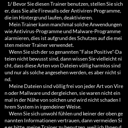
   1/ Bevor Sie diesen Trainer benutzen, stellen Sie sich
er, dass Sie alle Firewalls oder Antiviren-Programme, 
die im Hintergrund laufen, deaktivieren.

     Mein Trainer kann manchmal solche Anwendungen 
wie Antivirus-Programme und Malware-Programme 
alarmieren, dies ist aufgrund des Schutzes auf die mei
sten meiner Trainer verwendet.

     Wenn Sie sich der so genannten "False Positive"-Da
teien nicht bewusst sind, dann wissen Sie vielleicht ni
cht, dass diese Arten von Dateien völlig harmlos sind 
und nur als solche angesehen werden, es aber nicht si
nd.

     Meine Dateien sind völlig frei von jeder Art von Vire
n oder Mallware und dergleichen, sie waren nicht ein
mal in der Nähe von solchen und wird nicht schaden I
hrem System in irgendeiner Weise.

     Wenn Sie sich unwohl fühlen und keiner der oben ge
nannten Informationen vertrauen, dann vermeiden Si
e es bitte, meine Trainer zu benutzen, weil ich Ihnen d