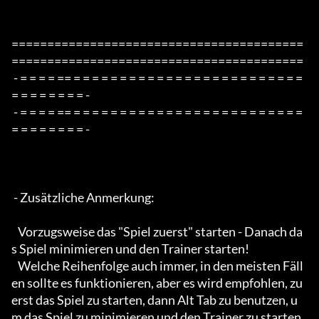
=========================================
=========================================

 - = = = = == = = = = = = = = = = = = = = = = = = = = = = = = = 
= = = = = = = = -

 - = = = = == = = = = = = = = = = = = = = = = = = = = = = = = = 
= = = = = = = = -

 - Zusätzliche Anmerkung:

   Vorzugsweise das "Spiel zuerst" starten - Danach da
s Spiel minimieren und den Trainer starten!

   Welche Reihenfolge auch immer, in den meisten Fäll
en sollte es funktionieren, aber es wird empfohlen, zu
erst das Spiel zu starten, dann Alt Tab zu benutzen, u
m das Spiel zu minimieren und den Trainer zu starten, 