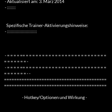
 - Aktualisiert am: 3. März 2014

 - :::::::

   Spezifische Trainer-Aktivierungshinweise:

 - ::::::::::::::::::::::::

 - = = = = == = = = = = = = = = = = = = = = = = = = = = = = = = 
= = = = = = = -

 - = = = = == = = = = = = = = = = = = = = = = = = = = = = = = = 
= = = = = = = - -

=========================================
=========================================

                        - Hotkey/Optionen und Wirkung -
