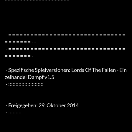
 - = = = = == = = = = = = = = = = = = = = = = = = = = = = = = = 
= = = = = = = - -

 - = = = = == = = = = = = = = = = = = = = = = = = = = = = = = = 
= = = = = = = -

 - Spezifische Spielversionen: Lords Of The Fallen - Ein
zelhandel Dampf v1.5

 - ::::::::::::::::::::::::

 - Freigegeben: 29. Oktober 2014

 - :::::::::
