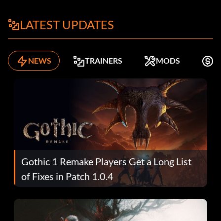
LATEST UPDATES
NEWS
TRAINERS
MODS
K
Gothic 1 Remake Players Get a Long List
of Fixes in Patch 1.0.4