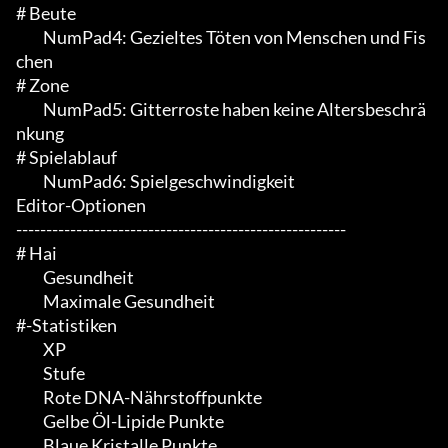
# Beute

	 NumPad4: Gezieltes Töten von Menschen und Fis
chen

# Zone

	 NumPad5: Gitterroste haben keine Altersbeschrä
nkung

# Spielablauf

	 NumPad6: Spielgeschwindigkeit

Editor-Optionen

-------------------------------------------------------

# Hai

	 Gesundheit

	 Maximale Gesundheit

#-Statistiken

	 XP

	 Stufe

	 Rote DNA-Nährstoffpunkte

	 Gelbe Öl-Lipide Punkte

	 Blaue Kristalle Punkte
