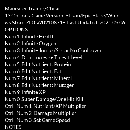
Maneater Trainer/Cheat

13 Options  Game Version: Steam/Epic Store/Windo
ws Store v1.0-v20210831+  Last Updated: 2021.09.06

OPTIONS

Num 1  Infinite Health

Num 2  Infinite Oxygen

Num 3  Infinite Jumps/Sonar No Cooldown

Num 4  Dont Increase Threat Level

Num 5  Edit Nutrient: Protein

Num 6  Edit Nutrient: Fat

Num 7  Edit Nutrient: Mineral

Num 8  Edit Nutrient: Mutagen

Num 9  Infinite XP

Num 0  Super Damage/One Hit Kill

Ctrl+Num 1  Nutrient/XP Multiplier

Ctrl+Num 2  Damage Multiplier

Ctrl+Num 3  Set Game Speed

NOTES
