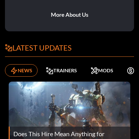
More About Us
LATEST UPDATES
NEWS
TRAINERS
MODS
K
Does This Hire Mean Anything for