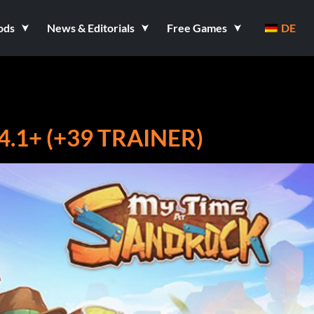
ods
News & Editorials
Free Games
DE
.1+ (+39 TRAINER)