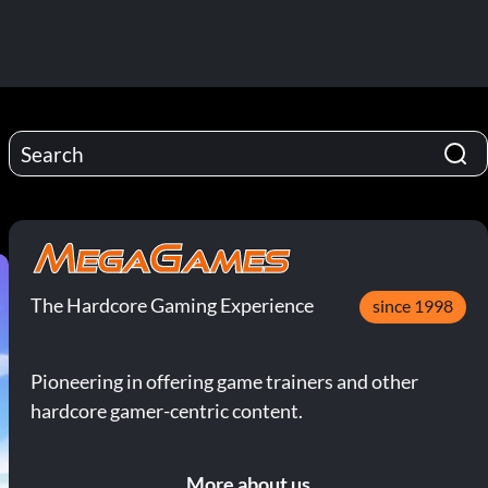
The Hardcore Gaming Experience
since 1998
Pioneering in offering game trainers and other
hardcore gamer-centric content.
More about us