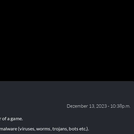
Dezember 13, 2023 - 10:38p.m.
 of a game.
lware (viruses, worms, trojans, bots etc.).