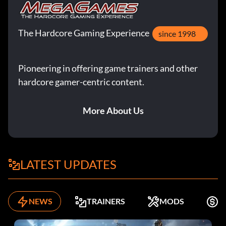
The Hardcore Gaming Experience
since 1998
Pioneering in offering game trainers and other
hardcore gamer-centric content.
More About Us
LATEST UPDATES
NEWS
TRAINERS
MODS
K