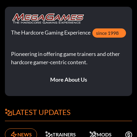
The Hardcore Gaming Experience
since 1998
Pioneering in offering game trainers and other
hardcore gamer-centric content.
More About Us
LATEST UPDATES
NEWS
TRAINERS
MODS
K