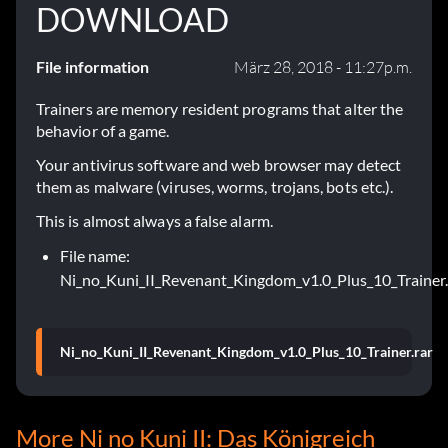
DOWNLOAD
File information
März 28, 2018 - 11:27p.m.
Trainers are memory resident programs that alter the
behavior of a game.
Your antivirus software and web browser may detect
them as malware (viruses, worms, trojans, bots etc.).
This is almost always a false alarm.
File name:
Ni_no_Kuni_II_Revenant_Kingdom_v1.0_Plus_10_Trainer.
Ni_no_Kuni_II_Revenant_Kingdom_v1.0_Plus_10_Trainer.rar
More Ni no Kuni II: Das Königreich