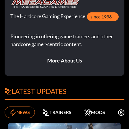
The Hardcore Gaming Experience
since 1998
Pioneering in offering game trainers and other
hardcore gamer-centric content.
More About Us
LATEST UPDATES
NEWS
TRAINERS
MODS
K