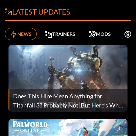
LATEST UPDATES
NEWS
TRAINERS
MODS
K
Does This Hire Mean Anything for
Titanfall 3? Probably Not, But Here’s Why
Fans Are Hopeful