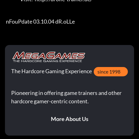
 nFouPdate 03.10.04 dR.oLLe
The Hardcore Gaming Experience
since 1998
Pioneering in offering game trainers and other
hardcore gamer-centric content.
More About Us