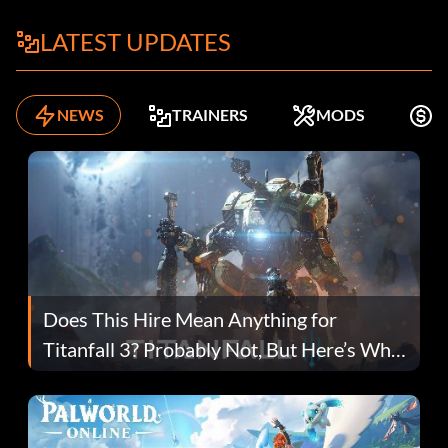
LATEST UPDATES
NEWS
TRAINERS
MODS
K
Does This Hire Mean Anything for
Titanfall 3? Probably Not, But Here’s Why
Fans Are Hopeful