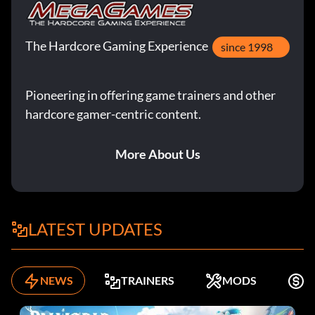
The Hardcore Gaming Experience
since 1998
Pioneering in offering game trainers and other
hardcore gamer-centric content.
More About Us
LATEST UPDATES
NEWS
TRAINERS
MODS
K