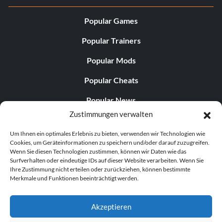
Popular Games
Popular Trainers
Popular Mods
Popular Cheats
Popular News
Zustimmungen verwalten
Popular Editorials
Um Ihnen ein optimales Erlebnis zu bieten, verwenden wir Technologien wie
Popular Free Games
Cookies, um Geräteinformationen zu speichern und/oder darauf zuzugreifen.
Wenn Sie diesen Technologien zustimmen, können wir Daten wie das
LATEST UPDATES
Surfverhalten oder eindeutige IDs auf dieser Website verarbeiten. Wenn Sie
Ihre Zustimmung nicht erteilen oder zurückziehen, können bestimmte
Merkmale und Funktionen beeinträchtigt werden.
Palworld hat nun zwei separate mobile...
Akzeptieren