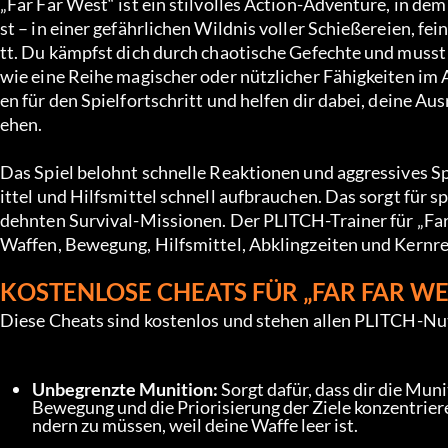
„Far Far West“ ist ein stilvolles Action-Adventure, in d
st – in einer gefährlichen Wildnis voller Schießereien, f
tt. Du kämpfst dich durch chaotische Gefechte und muss
wie eine Reihe magischer oder nützlicher Fähigkeiten im 
en für den Spielfortschritt und helfen dir dabei, deine A
ehen.
Das Spiel belohnt schnelle Reaktionen und aggressives S
ittel und Hilfsmittel schnell aufbrauchen. Das sorgt fü
dehnten Survival-Missionen. Der PLITCH-Trainer für „Far F
Waffen, Bewegung, Hilfsmittel, Abklingzeiten und Kernr
KOSTENLOSE CHEATS FÜR „FAR FAR WE
Diese Cheats sind kostenlos und stehen allen PLITCH-Nu
Unbegrenzte Munition:
 Sorgt dafür, dass dir die Muni
Bewegung und die Priorisierung der Ziele konzentriere
ndern zu müssen, weil deine Waffe leer ist.