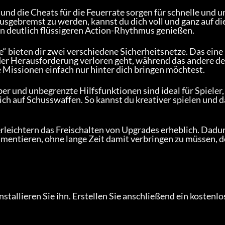
nd die Cheats für die Feuerrate sorgen für schnelle und u
sgebremst zu werden, kannst du dich voll und ganz auf die
en deutlich flüssigeren Action-Rhythmus genießen.
e“ bieten dir zwei verschiedene Sicherheitsnetze. Das eine 
z der Herausforderung verloren geht, während das andere de
 Missionen einfach nur hinter dich bringen möchtest.
er und unbegrenzte Hilfsfunktionen sind ideal für Spieler,
ßlich auf Schusswaffen. So kannst du kreativer spielen und d
rleichtern das Freischalten von Upgrades erheblich. Dadur
erimentieren, ohne lange Zeit damit verbringen zu müssen, 
tallieren Sie ihn. Erstellen Sie anschließend ein kostenlos