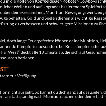
em du in die Rolle von Kopfgeldjäger-Roboter-Cowboys schl
eindlicher Wellen und auf Upgrades basierendem Spielforts
t dabei deine Gesundheit, Munition, Bewegungswerkzeuge
Auge behalten. Gold und Seelen dienen als wichtige Resso
usrüstung zu verbessern und schwierigere Missionen zu übe
piel, doch lange Feuergefechte können deine Munition, He
r spannende Kämpfe, insbesondere bei Bosskämpfen oder au
ar West“ deckt alle 13 Cheats ab, die sich auf Gesundheit
essourcen beziehen.
ST“
tzern zur Verfügung.
tion nicht ausgeht. So kannst du dich ganz auf das Zielen, di
n, anstatt ständig nach Munition suchen oder deine Taktik