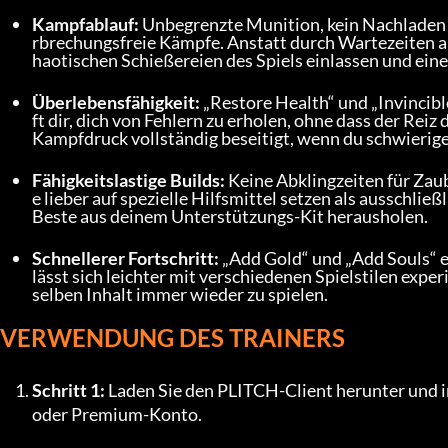
Kampfablauf:
 Unbegrenzte Munition, kein Nachladen u
rbrechungsfreie Kämpfe. Anstatt durch Wartezeiten au
haotischen Schießereien des Spiels einlassen und ein
Überlebensfähigkeit:
 „Restore Health“ und „Invincibl
ft dir, dich von Fehlern zu erholen, ohne dass der Rei
Kampfdruck vollständig beseitigt, wenn du schwierige
Fähigkeitslastige Builds:
 Keine Abklingzeiten für Zaub
e lieber auf spezielle Hilfsmittel setzen als ausschlie
Beste aus deinem Unterstützungs-Kit herausholen.
Schnellerer Fortschritt:
 „Add Gold“ und „Add Souls“ e
lässt sich leichter mit verschiedenen Spielstilen exp
selben Inhalt immer wieder zu spielen.
VERWENDUNG DES TRAINERS
Schritt 1:
 Laden Sie den PLITCH-Client herunter und ins
oder Premium-Konto.