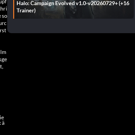
üpf
Halo: Campaign Evolved v1.0-v20260729+ (+16
chri
Trainer)
 so
urc
rst
ilm
sge
, 
e 
 ä