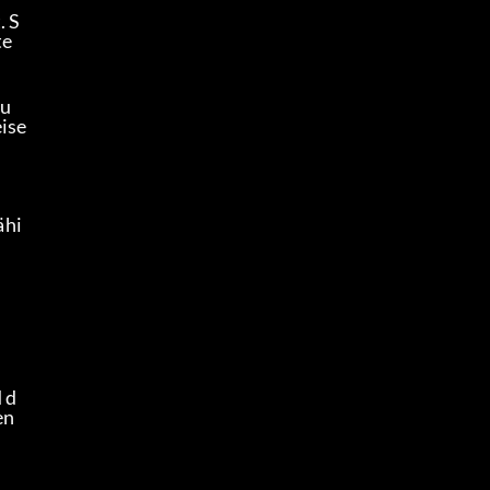
. S
e 
 u
se 
ähi
 d
n 