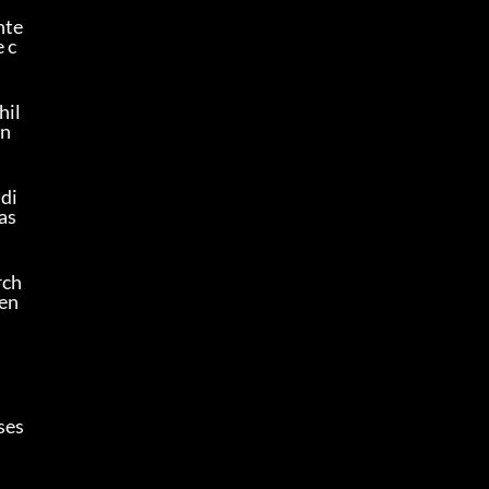
nte
 c
hil
n 
 di
as 
ch 
den
es 