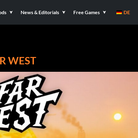
ods
News & Editorials
Free Games
DE
AR WEST