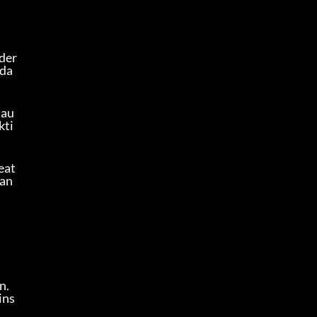
der
 da
 au
kti
at 
Fan
. 
ins