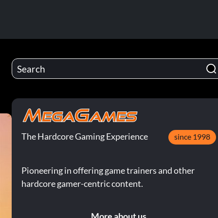
The Hardcore Gaming Experience
since 1998
Pioneering in offering game trainers and other
hardcore gamer-centric content.
More about us