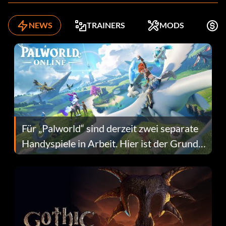
NEWS
TRAINERS
MODS
K
Für „Palworld“ sind derzeit zwei separate
Handyspiele in Arbeit. Hier ist der Grund
dafür.