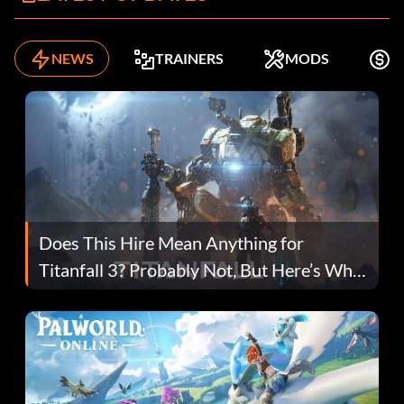
NEWS
TRAINERS
MODS
K
Does This Hire Mean Anything for
Titanfall 3? Probably Not, But Here’s Why
Fans Are Hopeful