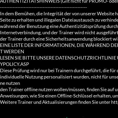
AUTHENTIZITÄTSHINWEIS (Gilt nicht für PROMO- oder F
-------------------------------------------------------

In dem Bemühen, die Integrität der von unserer Website 
Seite zu erhalten und illegalen Dateiaustausch zu verhinder
während der Benutzung eine Authentizitätsprüfung durch. 
Internetverbindung, und der Trainer wird nicht ausgeführ
der Trainer durch eine Sicherheitsanwendung blockiert wir
EINE LISTE DER INFORMATIONEN, DIE WÄHREND D
T WERDEN

LESEN SIE BITTE UNSERE DATENSCHUTZRICHTLINI
YPOLICY.ASP

Diese Prüfung wird nur bei Trainern durchgeführt, die für 
individuelle Nutzung personalisiert wurden, nicht für un
ne nutzen

den Trainer offline nutzen wollen/müssen, finden Sie auf 
Anweisungen, wie Sie einen Offline-Schlüssel erhalten, u
Weitere Trainer und Aktualisierungen finden Sie unter 