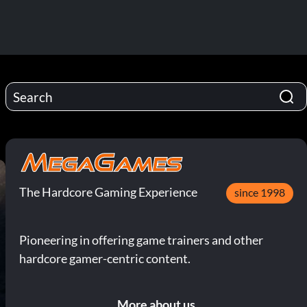
The Hardcore Gaming Experience
since 1998
Pioneering in offering game trainers and other
hardcore gamer-centric content.
More about us