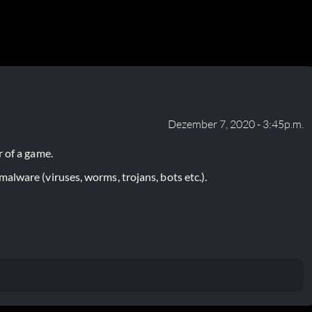
Dezember 7, 2020 - 3:45p.m.
 of a game.
lware (viruses, worms, trojans, bots etc.).