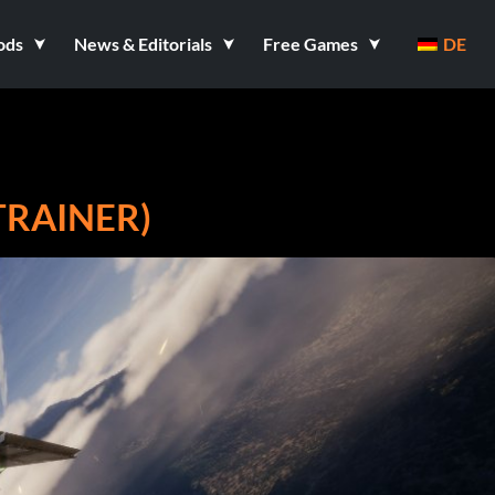
ods
News & Editorials
Free Games
DE
TRAINER)