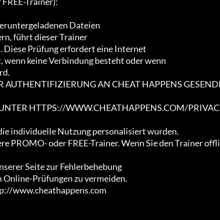
REE-Trainer):

heruntergeladenen Dateien

n, führt dieser Trainer

Diese Prüfung erfordert eine Internet

t, wenn keine Verbindung besteht oder wenn

d.

ER AUTHENTIFIZIERUNG AN CHEAT HAPPENS GESEND
E UNTER HTTPS://WWW.CHEATHAPPENS.COM/PRIVAC
die individuelle Nutzung personalisiert wurden.

sere PROMO- oder FREE-Trainer. Wenn Sie den Trainer offli
unserer Seite zur Fehlerbehebung

m Online-Prüfungen zu vermeiden.

http://www.cheathappens.com