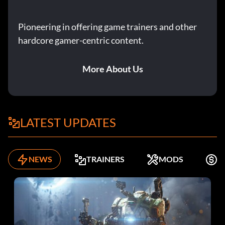
Pioneering in offering game trainers and other
hardcore gamer-centric content.
More About Us
LATEST UPDATES
NEWS
TRAINERS
MODS
K