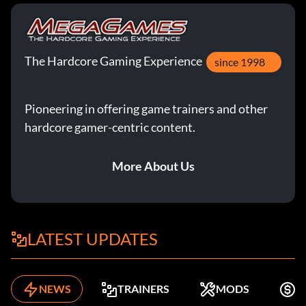
The Hardcore Gaming Experience
since 1998
Pioneering in offering game trainers and other
hardcore gamer-centric content.
More About Us
LATEST UPDATES
NEWS
TRAINERS
MODS
K