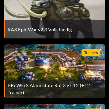
RA3 Epic War v2.3 Vollständig
Trainers
BReWErS Alarmstufe Rot 3 v1.12 (+12
Trainer)