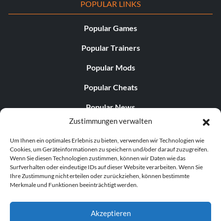
POPULAR LINKS
Popular Games
Popular Trainers
Popular Mods
Popular Cheats
Popular News
Zustimmungen verwalten
Popular Editorials
Um Ihnen ein optimales Erlebnis zu bieten, verwenden wir Technologien wie
Popular Free Games
Cookies, um Geräteinformationen zu speichern und/oder darauf zuzugreifen.
Wenn Sie diesen Technologien zustimmen, können wir Daten wie das
LATEST UPDATES
Surfverhalten oder eindeutige IDs auf dieser Website verarbeiten. Wenn Sie
Ihre Zustimmung nicht erteilen oder zurückziehen, können bestimmte
Merkmale und Funktionen beeinträchtigt werden.
Palworld hat nun zwei separate mobile...
Akzeptieren