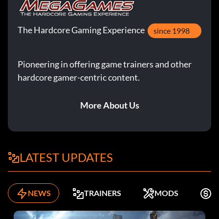
The Hardcore Gaming Experience
since 1998
Pioneering in offering game trainers and other
hardcore gamer-centric content.
More About Us
LATEST UPDATES
NEWS
TRAINERS
MODS
K