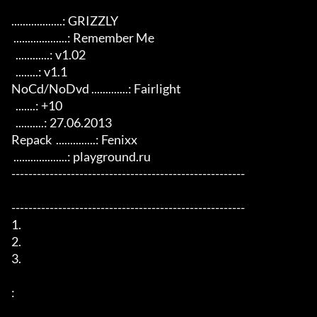
..................: GRIZZLY

 ...................: Remember Me

  ............: v1.02

  ........: v1.1

NoCd/NoDvd .............: Fairlight

  .......: +10

  ..........: 27.06.2013

Repack  ..............: Fenixx

 ...................: playground.ru

-------------------------------------------------------

-------------------------------------------------------

1.  

2.  

3.         

:
