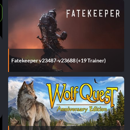
Fatekeeper v23487-v23688 (+19 Trainer)