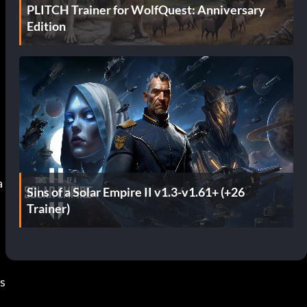
PLITCH Trainer for WolfQuest: Anniversary
Edition
a
Sins of a Solar Empire II v1.3-v1.61+ (+26
Trainer)
s 