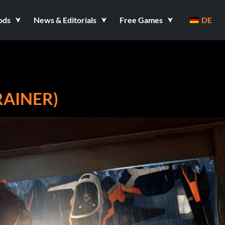
ods
News & Editorials
Free Games
DE
RAINER)