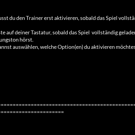
st du den Trainer erst aktivieren, sobald das Spiel vollst
 auf deiner Tastatur, sobald das Spiel  vollständig geladen
ungston hörst.

 kannst auswählen, welche Option(en) du aktivieren möchte
=============================================
=====================
