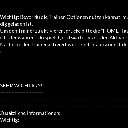
Wichtig: Bevor du die Trainer-Optionen nutzen kannst, mus
dig geladen ist. 

Um den Trainer zu aktivieren, drücke bitte die "HOME"-Taste
ist oder während du spielst, und warte, bis du den Aktivier
Nachdem der Trainer aktiviert wurde, ist er aktiv und du
t.

SEHR WICHTIG 2!

===============

============================================
=============================================
Zusätzliche Informationen:

Wichtig: 
