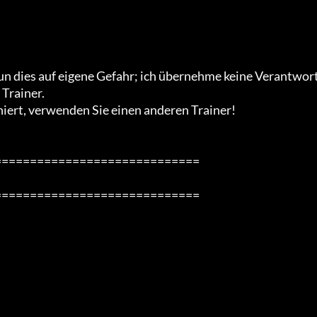
un dies auf eigene Gefahr; ich übernehme keine Verantwor
Trainer.

iert, verwenden Sie einen anderen Trainer!

============================

============================
