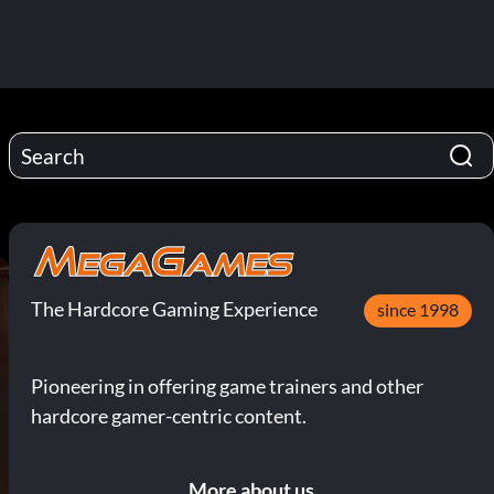
The Hardcore Gaming Experience
since 1998
Pioneering in offering game trainers and other
hardcore gamer-centric content.
More about us