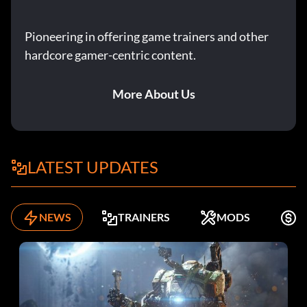
Pioneering in offering game trainers and other
hardcore gamer-centric content.
More About Us
LATEST UPDATES
NEWS
TRAINERS
MODS
K