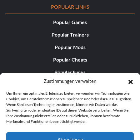
POPULAR LINKS
Popular Games
Popular Trainers
Popular Mods
Popular Cheats
Popular News
Zustimmungen verwalten
Popular Editorials
Um Ihnen ein optimales Erlebnis zu bieten, verwenden wir Technologien wie
Popular Free Games
Cookies, um Geräteinformationen zu speichern und/oder darauf zuzugreifen.
Wenn Sie diesen Technologien zustimmen, können wir Daten wie das
LATEST UPDATES
Surfverhalten oder eindeutige IDs auf dieser Website verarbeiten. Wenn Sie
Ihre Zustimmung nicht erteilen oder zurückziehen, können bestimmte
Merkmale und Funktionen beeinträchtigt werden.
Does This Hire Mean Anything for Tit...
Akzeptieren