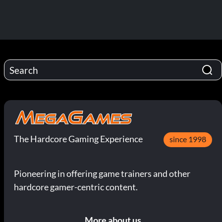
The Hardcore Gaming Experience
since 1998
Pioneering in offering game trainers and other
hardcore gamer-centric content.
More about us