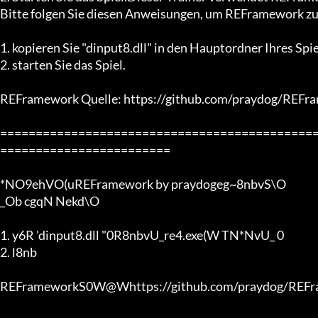
Bitte folgen Sie diesen Anweisungen, um REFramework zu i
1. kopieren Sie "dinput8.dll" in den Hauptordner Ihres Spiel
2. starten Sie das Spiel.

REFramework Quelle: https://github.com/praydog/REFra
============================================
========================

*NO9ehVO(uREFramework by praydogeg~8nbvS\O

_Ob cgqN Nekd\O

1. y6R 'dinput8.dll "0R8nbvU_re4.exe(W TN*NvU_ 0

2. l8nb

REFrameworkS0W@Whttps://github.com/praydog/REFr