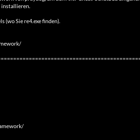
nstallieren.

s (wo Sie re4.exe finden).

mework/

=============================================
amework/