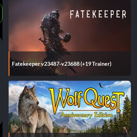
Fatekeeper v23487-v23688 (+19 Trainer)