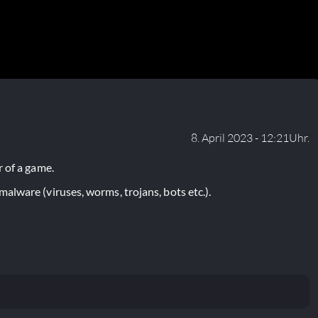
8. April 2023 - 12:21Uhr.
 of a game.
lware (viruses, worms, trojans, bots etc.).