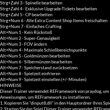
Strg+Zahl 3 - Spinelle bearbeiten

Strg+Zahl 4 - Exklusive Upgrade-Tickets bearbeiten

Strg+Zahl 5 - CP bearbeiten

Strg+Num 6 - Alle Extra Content Shop Items freischalten

Strg+Num 7 - Einfaches Crafting

Alt+Num 1 - Kein Rückstoß

Alt+Num 2 - Super-Genauigkeit

Alt+Num 3 - FOV ändern

Alt+Num 4 - Maximale Schießbereichspunkte

Alt+Num 5 - Goldmünzen bearbeiten

Alt+Num 6 - Silbermünzen bearbeiten

Alt+Num 7 - Speicherstand zurücksetzen

Alt+Num 8 - Spielzeit einfrieren

Alt+Num 9 - Spielzeit einstellen (+/- Minuten)

HINWEISE

Dieser Trainer verwendet REFramework von praydog, um de
Anweisungen, um REFramework zu installieren.

1. Kopieren Sie "dinput8.dll" in den Hauptordner Ihres Spiel
2. Starten Sie das Spiel.Dieser Trainer verwendet REFra