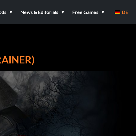
ods
News & Editorials
Free Games
DE
RAINER)