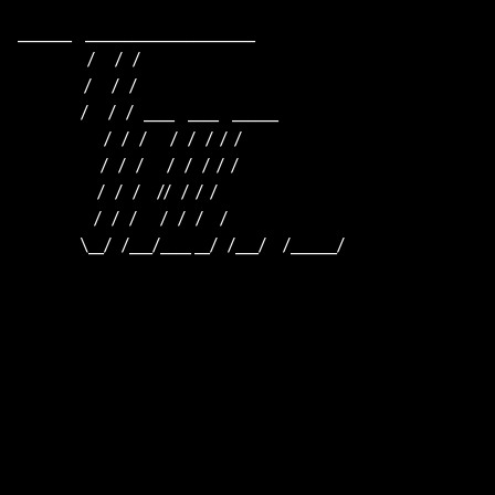
_______    ______________________    

                     /      /   /                         

                    /      /   /                          

                   /      /   /   ____    ____    ______  

                          /   /   /       /   /   /  /  /  

                         /   /   /       /   /   /  /  /

                        /   /   /     //   /  /  /

                       /   /   /       /   /   /     /

                   \__/   /___/____ __/   /___/     /______/
