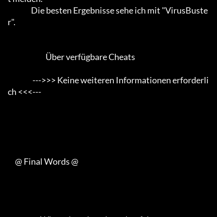
                Die besten Ergebnisse sehe ich mit "VirusBuste
r".           

                          Über verfügbare Cheats

                 --->>> Keine weiteren Informationen erforderli
ch <<<---

     @ Final Words @
