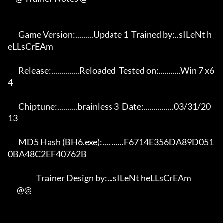
       Game Version:.........Update 1  Trained by:..sILeNt h
eLLsCrEAm 

       Release:..............Reloaded  Tested on:...........Win 7 x6
4 

       Chiptune:..........brainless 3  Date:...............03/31/20
13 

       MD5 Hash (BH6.exe):...........F6714E356DA89D051
0BA48C2EF40762B 

                   Trainer Design by:...sILeNt heLLsCrEAm             

      @@
