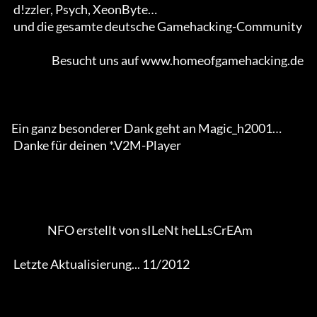
 d!zzler, Psych, XeonByte… 

 und die gesamte deutsche Gamehacking-Community           

                   Besucht uns auf www.homeofgamehacking.de

Ein ganz besonderer Dank geht an Magic_h2001… 

 Danke für deinen *.V2M-Player                  

                 NFO erstellt von sILeNt heLLsCrEAm 

 Letzte Aktualisierung... 11/2012