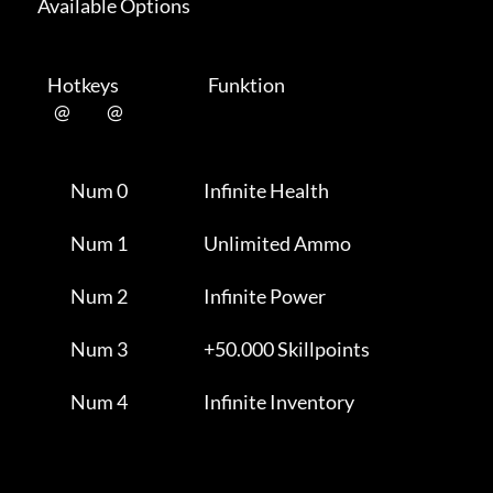
      Available Options 

         Hotkeys                           Funktion    

           @           @      

                Num 0                       Infinite Health          

                Num 1                       Unlimited Ammo           

                Num 2                       Infinite Power           

                Num 3                       +50.000 Skillpoints      

                Num 4                       Infinite Inventory       
