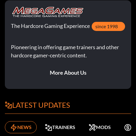
The Hardcore Gaming Experience
since 1998
Pioneering in offering game trainers and other
hardcore gamer-centric content.
More About Us
LATEST UPDATES
NEWS
TRAINERS
MODS
K