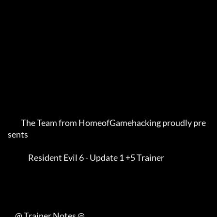
         The Team from HomeofGamehacking proudly pre
sents    

              Resident Evil 6 - Update 1 +5 Trainer          

     @ Trainer Notes @
