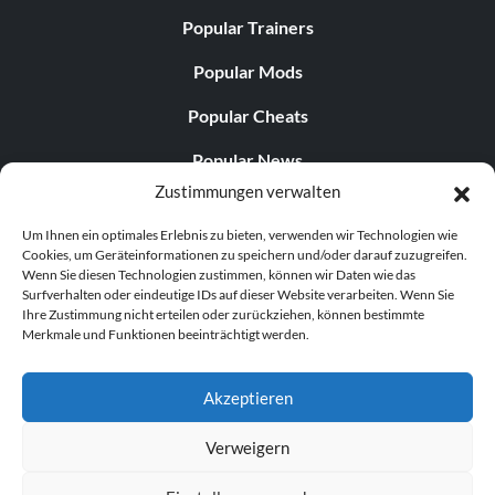
Popular Trainers
Popular Mods
Popular Cheats
Popular News
Zustimmungen verwalten
Popular Editorials
Um Ihnen ein optimales Erlebnis zu bieten, verwenden wir Technologien wie
Popular Free Games
Cookies, um Geräteinformationen zu speichern und/oder darauf zuzugreifen.
Wenn Sie diesen Technologien zustimmen, können wir Daten wie das
LATEST UPDATES
Surfverhalten oder eindeutige IDs auf dieser Website verarbeiten. Wenn Sie
Ihre Zustimmung nicht erteilen oder zurückziehen, können bestimmte
Merkmale und Funktionen beeinträchtigt werden.
Does This Hire Mean Anything for Tit...
Akzeptieren
Verweigern
© 1998–2026 MegaGames.com All rights reserved