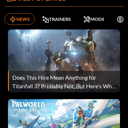
NEWS
TRAINERS
MODS
K
Does This Hire Mean Anything for
Titanfall 3? Probably Not, But Here’s Why
Fans Are Hopeful