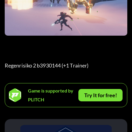
Regenrisiko 2 b3930144 (+1 Trainer) 
Game is supported by
Try It for free!
PLITCH