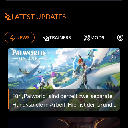
LATEST UPDATES
NEWS
TRAINERS
MODS
K
Für „Palworld“ sind derzeit zwei separate
Handyspiele in Arbeit. Hier ist der Grund
dafür.