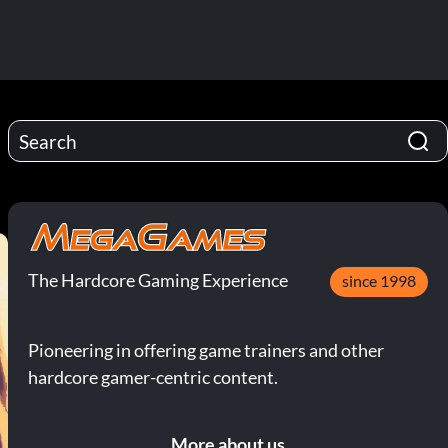
The Hardcore Gaming Experience
since 1998
Pioneering in offering game trainers and other
hardcore gamer-centric content.
More about us