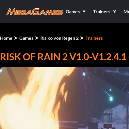
Games
Trainers
M
Home
Games
Risiko von Regen 2
Trainers
RISK OF RAIN 2 V1.0-V1.2.4.1