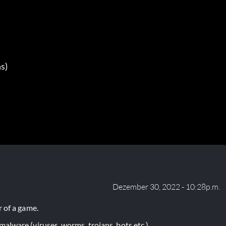
s)
Dezember 30, 2022 - 10:28p.m.
 of a game.
lware (viruses, worms, trojans, bots etc.).