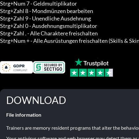
Strg+Num 7 - Geldmultiplikator

Strg+Zahl 8 - Mondmünzen bearbeiten

Strg+Zahl 9 - Unendliche Ausdehnung

Strg+Zahl 0 - Ausdehnungsmultiplikator

Strg+Zahl . - Alle Charaktere freischalten

Strg+Num + - Alle Ausrüstungen freischalten (Skills & Skin
DOWNLOAD
File information
Trainers are memory resident programs that alter the behavior
Your antivirus software and web browser may detect them as ma