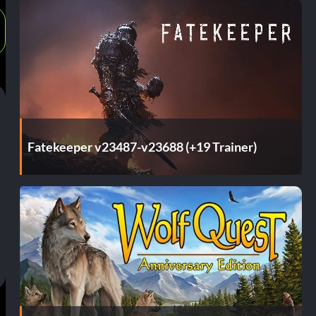
Fatekeeper v23487-v23688 (+19 Trainer)