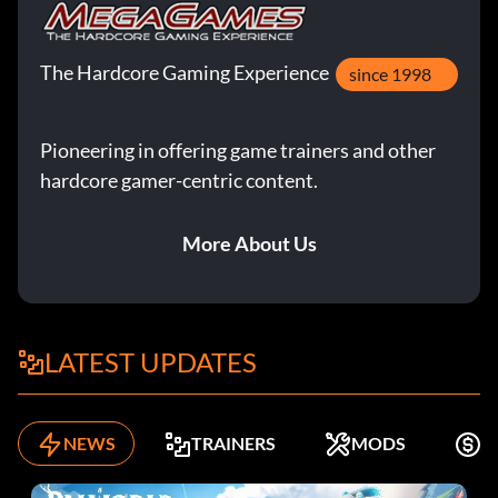
The Hardcore Gaming Experience
since 1998
Pioneering in offering game trainers and other
hardcore gamer-centric content.
More About Us
LATEST UPDATES
NEWS
TRAINERS
MODS
K