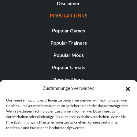
Disclaimer
POPULAR LINKS
Popular Games
Popular Trainers
Popular Mods
Popular Cheats
Popular News
Zustimmungen verwalten
Popular Editorials
Um Ihnen ein optimales Erlebnis zu bieten, verwenden wir Technologien wie
Popular Free Games
Cookies, um Geräteinformationen zu speichern und/oder darauf zuzugreifen.
Wenn Sie diesen Technologien zustimmen, können wir Daten wie das
LATEST UPDATES
Surfverhalten oder eindeutige IDs auf dieser Website verarbeiten. Wenn Sie
Ihre Zustimmung nicht erteilen oder zurückziehen, können bestimmte
Merkmale und Funktionen beeinträchtigt werden.
Gothic 1 Remake Players Get a Long L...