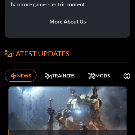
hardcore gamer-centric content.
More About Us
LATEST UPDATES
NEWS
TRAINERS
MODS
K