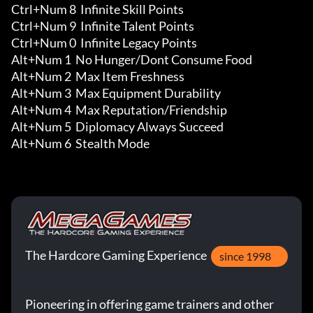
Ctrl+Num 8  Infinite Skill Points 

Ctrl+Num 9  Infinite Talent Points 

Ctrl+Num 0  Infinite Legacy Points

Alt+Num 1  No Hunger/Dont Consume Food

Alt+Num 2  Max Item Freshness 

Alt+Num 3  Max Equipment Durability 

Alt+Num 4  Max Reputation/Friendship 

Alt+Num 5  Diplomacy Always Succeed 

Alt+Num 6  Stealth Mode
The Hardcore Gaming Experience
since 1998
Pioneering in offering game trainers and other