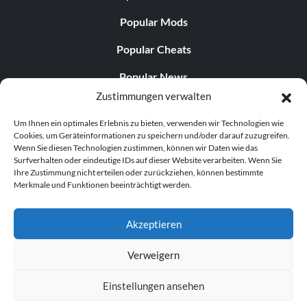
Popular Mods
Popular Cheats
Popular News
Zustimmungen verwalten
Popular Editorials
Um Ihnen ein optimales Erlebnis zu bieten, verwenden wir Technologien wie
Popular Free Games
Cookies, um Geräteinformationen zu speichern und/oder darauf zuzugreifen.
Wenn Sie diesen Technologien zustimmen, können wir Daten wie das
LATEST UPDATES
Surfverhalten oder eindeutige IDs auf dieser Website verarbeiten. Wenn Sie
Ihre Zustimmung nicht erteilen oder zurückziehen, können bestimmte
Merkmale und Funktionen beeinträchtigt werden.
Palworld hat nun zwei separate mobile...
Akzeptieren
Verweigern
© 1998–2026 MegaGames.com All rights reserved
Einstellungen ansehen
Privacy Policy
Terms of Service
Manage Cookie