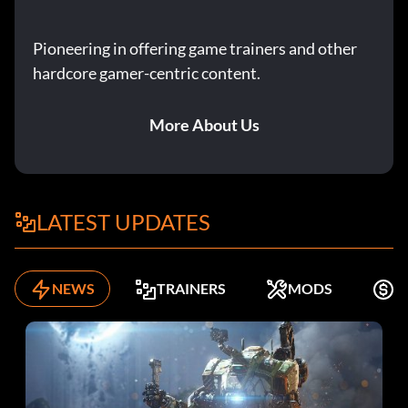
Pioneering in offering game trainers and other
hardcore gamer-centric content.
More About Us
LATEST UPDATES
NEWS
TRAINERS
MODS
K