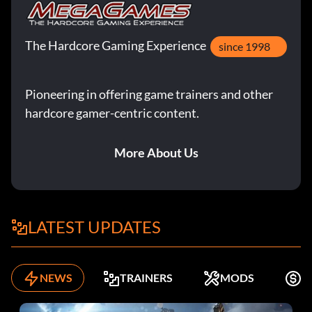
The Hardcore Gaming Experience
since 1998
Pioneering in offering game trainers and other
hardcore gamer-centric content.
More About Us
LATEST UPDATES
NEWS
TRAINERS
MODS
K