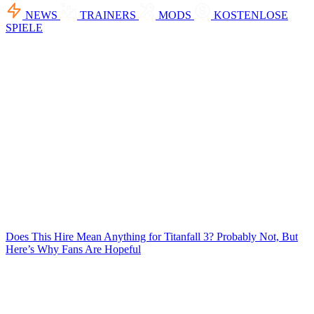
NEWS
TRAINERS
MODS
KOSTENLOSE
SPIELE
Does This Hire Mean Anything for Titanfall 3? Probably Not, But
Here’s Why Fans Are Hopeful