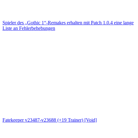
Spieler des „Gothic 1“-Remakes erhalten mit Patch 1.0.4 eine lange
Liste an Fehlerbehebungen
Fatekeeper v23487-v23688 (+19 Trainer) [Void]