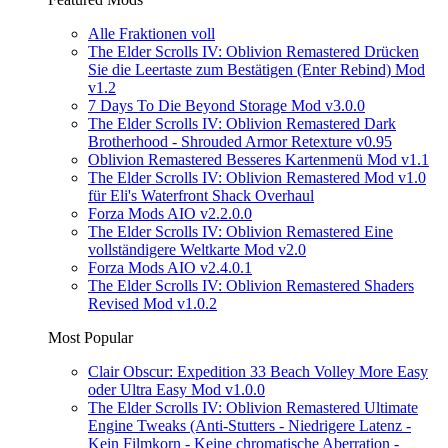
Alle Fraktionen voll
The Elder Scrolls IV: Oblivion Remastered Drücken
Sie die Leertaste zum Bestätigen (Enter Rebind) Mod
v1.2
7 Days To Die Beyond Storage Mod v3.0.0
The Elder Scrolls IV: Oblivion Remastered Dark
Brotherhood - Shrouded Armor Retexture v0.95
Oblivion Remastered Besseres Kartenmenü Mod v1.1
The Elder Scrolls IV: Oblivion Remastered Mod v1.0
für Eli's Waterfront Shack Overhaul
Forza Mods AIO v2.2.0.0
The Elder Scrolls IV: Oblivion Remastered Eine
vollständigere Weltkarte Mod v2.0
Forza Mods AIO v2.4.0.1
The Elder Scrolls IV: Oblivion Remastered Shaders
Revised Mod v1.0.2
Most Popular
Clair Obscur: Expedition 33 Beach Volley More Easy
oder Ultra Easy Mod v1.0.0
The Elder Scrolls IV: Oblivion Remastered Ultimate
Engine Tweaks (Anti-Stutters - Niedrigere Latenz -
Kein Filmkorn - Keine chromatische Aberration -