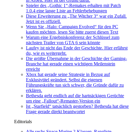
in Arbeit. Hier ist der Grund dafür.
Spieler des „Gothic 1“-Remakes erhalten mit Patch
1.0.4 eine lange Liste an Fehlerbehebungen
Diese Erweiterung zu „The Witcher 3“ war ein Zufall.
Jetzt ist es offiziell.
Wenn Sie „Halo: Campaign Evolved“ für den PC
kaufen möchten, lesen Sie bitte zuerst diesen Text
Warum eine Ergebniskonferenz der Schlüssel zum
nächsten Trailer von GTA 6 sein könnte
Laufey ist nicht das Ende der Geschichte. Hier erfährst
du, wie es weitergeht.
Die größte Übernahme in der Geschichte der Gaming-
Branche hat gerade einen wichtigen Meilenstein
erreicht
Xbox hat gerade seine Strategie in Bezug auf
Exklusivtitel geändert. Selbst die eigenen
Führungskräfte tun sich schwer, die Gründe dafür zu
erklären.
Bethesda geht endlich auf die hartnäckigen Gerüchte
um eine „Fallout“-Remaster-Version ein
Ist „Starfield“ tatsächlich gestorben? Bethesda hat diese
Frage gerade direkt beantwortet
Editorials
Alle sechs Space Marine 2-Klassen, Rangliste