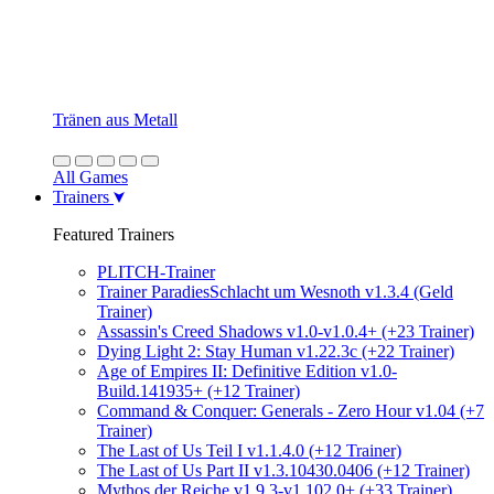
Tränen aus Metall
All Games
Trainers
Featured Trainers
PLITCH-Trainer
Trainer ParadiesSchlacht um Wesnoth v1.3.4 (Geld
Trainer)
Assassin's Creed Shadows v1.0-v1.0.4+ (+23 Trainer)
Dying Light 2: Stay Human v1.22.3c (+22 Trainer)
Age of Empires II: Definitive Edition v1.0-
Build.141935+ (+12 Trainer)
Command & Conquer: Generals - Zero Hour v1.04 (+7
Trainer)
The Last of Us Teil I v1.1.4.0 (+12 Trainer)
The Last of Us Part II v1.3.10430.0406 (+12 Trainer)
Mythos der Reiche v1.9.3-v1.102.0+ (+33 Trainer)