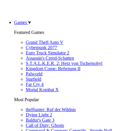
Games
Featured Games
Grand Theft Auto V
Cyberpunk 2077
Euro Truck Simulator 2
Assassin's Creed-Schatten
S.T.A.L.K.E.R. 2: Herz von Tschernobyl
Kingdom Come: Befreiung II
Palworld
Starfield
Far Cry 4
Mortal Kombat X
Most Popular
theHunter: Ruf der Wildnis
Dying Light 2
Baldur's Gate 3
Call of Duty: Ghosts
Command & Conquer: Generäle - Stunde Null