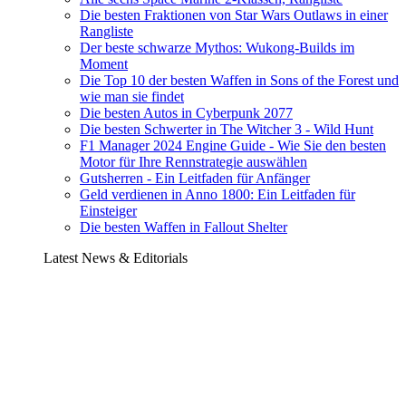
Die besten Fraktionen von Star Wars Outlaws in einer
Rangliste
Der beste schwarze Mythos: Wukong-Builds im
Moment
Die Top 10 der besten Waffen in Sons of the Forest und
wie man sie findet
Die besten Autos in Cyberpunk 2077
Die besten Schwerter in The Witcher 3 - Wild Hunt
F1 Manager 2024 Engine Guide - Wie Sie den besten
Motor für Ihre Rennstrategie auswählen
Gutsherren - Ein Leitfaden für Anfänger
Geld verdienen in Anno 1800: Ein Leitfaden für
Einsteiger
Die besten Waffen in Fallout Shelter
Latest News & Editorials