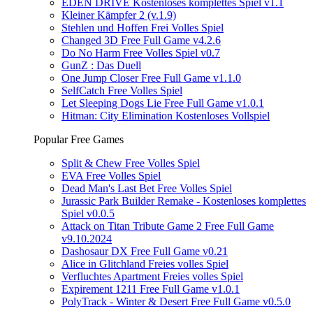
EDEN DRIVE Kostenloses komplettes Spiel v1.1
Kleiner Kämpfer 2 (v.1.9)
Stehlen und Hoffen Frei Volles Spiel
Changed 3D Free Full Game v4.2.6
Do No Harm Free Volles Spiel v0.7
GunZ : Das Duell
One Jump Closer Free Full Game v1.1.0
SelfCatch Free Volles Spiel
Let Sleeping Dogs Lie Free Full Game v1.0.1
Hitman: City Elimination Kostenloses Vollspiel
Popular Free Games
Split & Chew Free Volles Spiel
EVA Free Volles Spiel
Dead Man's Last Bet Free Volles Spiel
Jurassic Park Builder Remake - Kostenloses komplettes
Spiel v0.0.5
Attack on Titan Tribute Game 2 Free Full Game
v9.10.2024
Dashosaur DX Free Full Game v0.21
Alice in Glitchland Freies volles Spiel
Verfluchtes Apartment Freies volles Spiel
Expirement 1211 Free Full Game v1.0.1
PolyTrack - Winter & Desert Free Full Game v0.5.0