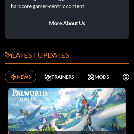
hardcore gamer-centric content.
More About Us
LATEST UPDATES
NEWS
TRAINERS
MODS
K