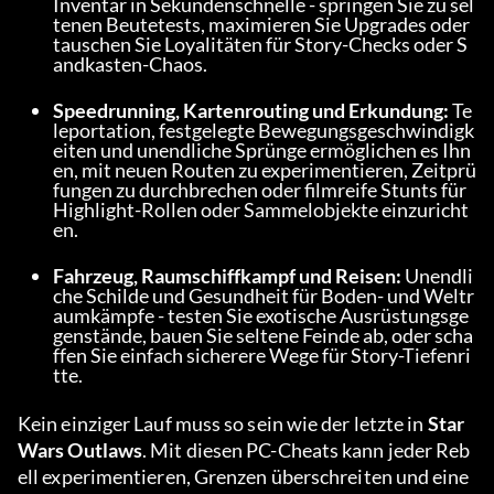
Inventar in Sekundenschnelle - springen Sie zu sel
tenen Beutetests, maximieren Sie Upgrades oder 
tauschen Sie Loyalitäten für Story-Checks oder S
andkasten-Chaos.
Speedrunning, Kartenrouting und Erkundung:
 Te
leportation, festgelegte Bewegungsgeschwindigk
eiten und unendliche Sprünge ermöglichen es Ihn
en, mit neuen Routen zu experimentieren, Zeitprü
fungen zu durchbrechen oder filmreife Stunts für 
Highlight-Rollen oder Sammelobjekte einzuricht
en.
Fahrzeug, Raumschiffkampf und Reisen:
 Unendli
che Schilde und Gesundheit für Boden- und Weltr
aumkämpfe - testen Sie exotische Ausrüstungsge
genstände, bauen Sie seltene Feinde ab, oder scha
ffen Sie einfach sicherere Wege für Story-Tiefenri
tte.
Kein einziger Lauf muss so sein wie der letzte in 
Star 
Wars Outlaws
. Mit diesen PC-Cheats kann jeder Reb
ell experimentieren, Grenzen überschreiten und eine 