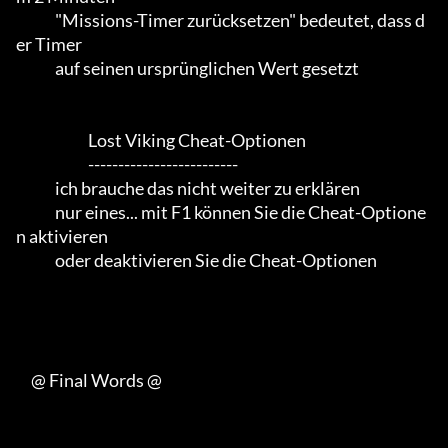
             "Missions-Timer zurücksetzen" bedeutet, dass d
er Timer

             auf seinen ursprünglichen Wert gesetzt

                        Lost Viking Cheat-Optionen

                        -------------------------

             ich brauche das nicht weiter zu erklären

             nur eines... mit F1 können Sie die Cheat-Optione
n aktivieren

             oder deaktivieren Sie die Cheat-Optionen

     @ Final Words @
