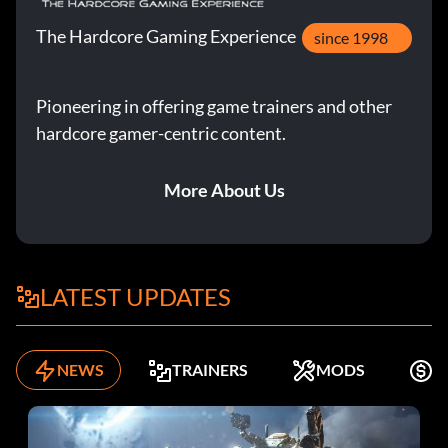
The Hardcore Gaming Experience
since 1998
Pioneering in offering game trainers and other
hardcore gamer-centric content.
More About Us
LATEST UPDATES
NEWS
TRAINERS
MODS
K