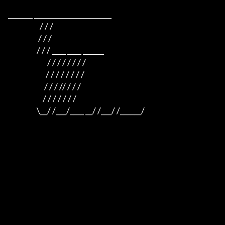
_______ ______________________

                     / / /

                    / / /

                   / / / ____ ____ ______

                          / / / / / / / /

                         / / / / / / / /

                        / / / // / / /

                       / / / / / / /

                   \__/ /___/____ __/ /___/ /______/
