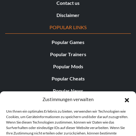
Contact us
Disclaimer
POPULAR LINKS
Popular Games
Popular Trainers
Popular Mods
Popular Cheats
Popular News
Zustimmungen verwalten
Popular Editorials
Um Ihnen ein optimales Erlebnis zu bieten, verwenden wir Technologien wie
Popular Free Games
Cookies, um Geräteinformationen zu speichern und/oder darauf zuzugreifen.
Wenn Sie diesen Technologien zustimmen, können wir Daten wie das
LATEST UPDATES
Surfverhalten oder eindeutige IDs auf dieser Website verarbeiten. Wenn Sie
Ihre Zustimmung nicht erteilen oder zurückziehen, können bestimmte