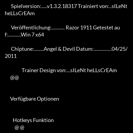
       Spielversion:.....v1.3.2.18317 Trainiert von:..sILeNt 
heLLsCrEAm

       Veröffentlichung:........... Razor 1911 Getestet au
f:...........Win 7 x64

       Chiptune:........Angel & Devil Datum:...............04/25/
2011

                   Trainer Design von:...sILeNt heLLsCrEAm

      @@

      Verfügbare Optionen

         Hotkeys Funktion

           @ @
