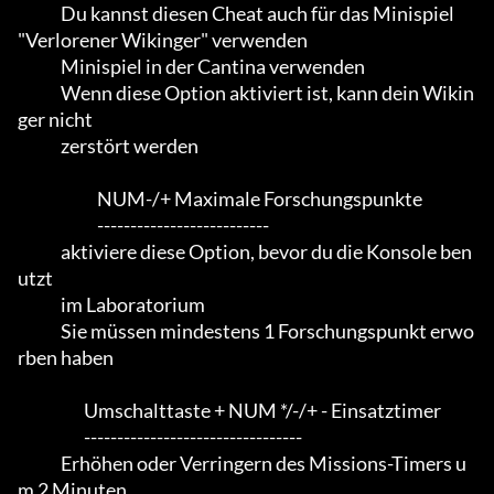
             Du kannst diesen Cheat auch für das Minispiel 
"Verlorener Wikinger" verwenden

             Minispiel in der Cantina verwenden

             Wenn diese Option aktiviert ist, kann dein Wikin
ger nicht

             zerstört werden

                        NUM-/+ Maximale Forschungspunkte

                        --------------------------

             aktiviere diese Option, bevor du die Konsole ben
utzt

             im Laboratorium

             Sie müssen mindestens 1 Forschungspunkt erwo
rben haben

                    Umschalttaste + NUM */-/+ - Einsatztimer

                    ---------------------------------

             Erhöhen oder Verringern des Missions-Timers u
m 2 Minuten
