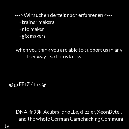
            ---> Wir suchen derzeit nach erfahrenen <---       

                 - trainer makers                                    

                 - nfo maker                                         

                 - gfx makers                                        

             when you think you are able to support us in any        

                      other way... so let us know...                 

     @ grEEtZ / thx @

             DNA, fr33k, Acubra, dr.oLLe, d!zzler, XeonByte..        

                and the whole German Gamehacking Communi
ty           
