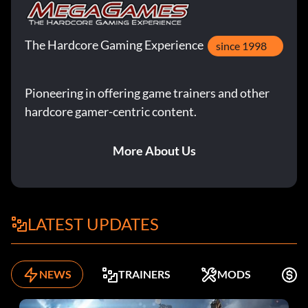
The Hardcore Gaming Experience
since 1998
Pioneering in offering game trainers and other
hardcore gamer-centric content.
More About Us
LATEST UPDATES
NEWS
TRAINERS
MODS
K