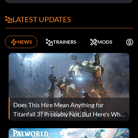
LATEST UPDATES
NEWS
TRAINERS
MODS
K
Does This Hire Mean Anything for
Titanfall 3? Probably Not, But Here’s Why
Fans Are Hopeful