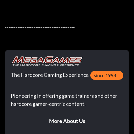
---------------------------------------
The Hardcore Gaming Experience
since 1998
Pioneering in offering game trainers and other
hardcore gamer-centric content.
More About Us