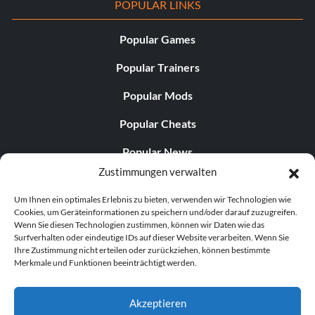
POPULAR LINKS
Popular Games
Popular Trainers
Popular Mods
Popular Cheats
Popular News
Zustimmungen verwalten
Popular Editorials
Um Ihnen ein optimales Erlebnis zu bieten, verwenden wir Technologien wie
Popular Free Games
Cookies, um Geräteinformationen zu speichern und/oder darauf zuzugreifen.
Wenn Sie diesen Technologien zustimmen, können wir Daten wie das
LATEST UPDATES
Surfverhalten oder eindeutige IDs auf dieser Website verarbeiten. Wenn Sie
Ihre Zustimmung nicht erteilen oder zurückziehen, können bestimmte
Merkmale und Funktionen beeinträchtigt werden.
Palworld hat nun zwei separate mobile...
Akzeptieren