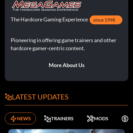
The Hardcore Gaming Experience
since 1998
Pioneering in offering game trainers and other
hardcore gamer-centric content.
More About Us
LATEST UPDATES
NEWS
TRAINERS
MODS
K