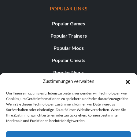
POPULAR LINKS
Popular Games
Popular Trainers
Popular Mods
Popular Cheats
Popular News
Zustimmungen verwalten
Popular Editorials
Um Ihnen ein optimales Erlebnis zu bieten, verwenden wir Technologien wie
Popular Free Games
Cookies, um Geräteinformationen zu speichern und/oder darauf zuzugreifen.
Wenn Sie diesen Technologien zustimmen, können wir Daten wie das
LATEST UPDATES
Surfverhalten oder eindeutige IDs auf dieser Website verarbeiten. Wenn Sie
Ihre Zustimmung nicht erteilen oder zurückziehen, können bestimmte
Merkmale und Funktionen beeinträchtigt werden.
Does This Hire Mean Anything for Tit...