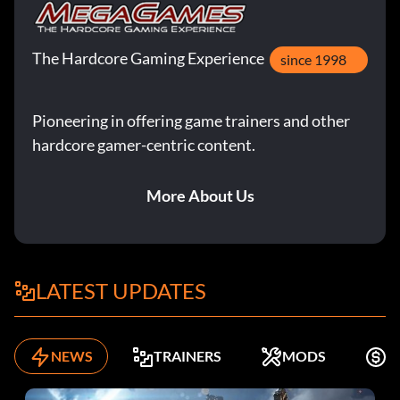
The Hardcore Gaming Experience
since 1998
Pioneering in offering game trainers and other
hardcore gamer-centric content.
More About Us
LATEST UPDATES
NEWS
TRAINERS
MODS
K