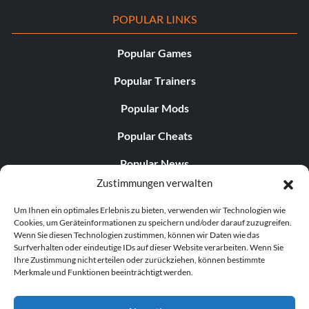
POPULAR LINKS
Popular Games
Popular Trainers
Popular Mods
Popular Cheats
Popular News
Zustimmungen verwalten
Popular Editorials
Um Ihnen ein optimales Erlebnis zu bieten, verwenden wir Technologien wie
Popular Free Games
Cookies, um Geräteinformationen zu speichern und/oder darauf zuzugreifen.
Wenn Sie diesen Technologien zustimmen, können wir Daten wie das
LATEST UPDATES
Surfverhalten oder eindeutige IDs auf dieser Website verarbeiten. Wenn Sie
Ihre Zustimmung nicht erteilen oder zurückziehen, können bestimmte
Merkmale und Funktionen beeinträchtigt werden.
Gothic 1 Remake Players Get a Long L...