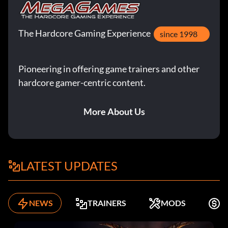
The Hardcore Gaming Experience
since 1998
Pioneering in offering game trainers and other
hardcore gamer-centric content.
More About Us
LATEST UPDATES
NEWS
TRAINERS
MODS
K